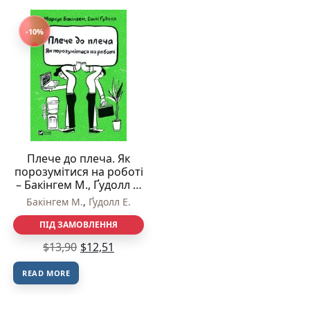
-10%
Плече до плеча. Як
порозумітися на роботі
– Бакінгем М., Ґудолл Е.
– Vivat
Бакінгем М.
,
Ґудолл Е.
ПІД ЗАМОВЛЕННЯ
$
13,90
$
12,51
READ MORE