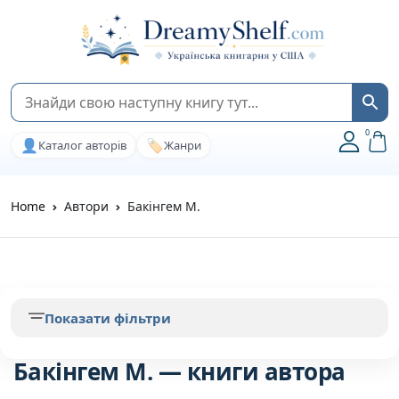
0
👤
🏷️
Каталог авторів
Жанри
Home
Автори
Бакінгем М.
Показати фільтри
Бакінгем М. — книги автора