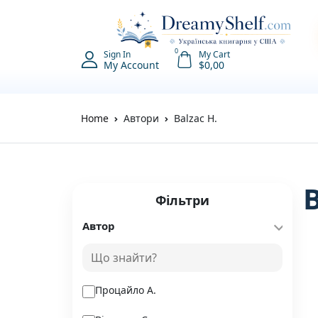
0
Sign In
My Cart
My Account
$
0,00
Home
Автори
Balzac H.
Фільтри
Автор
Процайло А.