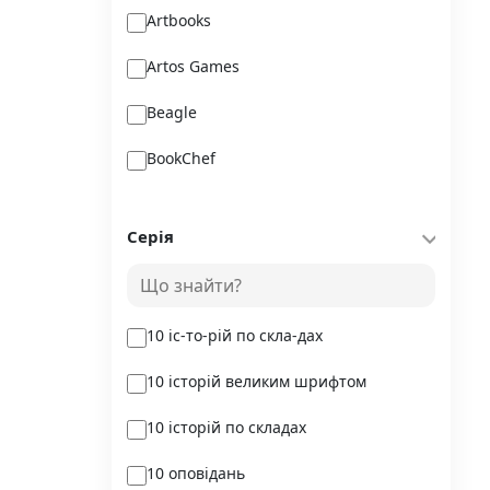
Artbooks
Artos Games
Beagle
BookChef
Chitarium
Серія
Crystal Book
Danko Toys
10 іс-то-рій по скла-дах
DoDo
10 історій великим шрифтом
DreamyShelf
10 історій по складах
Fantasy land busy books
10 оповідань
Geekach