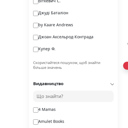
Віткевич С.
Джуді Баталіон
by Kaare Andrews
Джоан Аксельрод-Контрада
Купер Ф.
Мартін Клаудія
Скористайтеся пошуком, щоб знайти
більше значень
Джо Мун
Видавництво
Франческа Заппія
Юлія Костенко
4 Mamas
Amulet Books