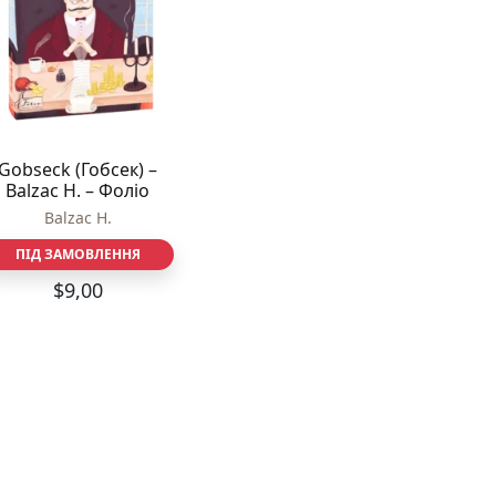
Різдвяно-зимові
На День Валентина
Книги для дорослих
Українська класика
Сучасна українська проза
Світова класика
Gobseck (Гобсек) –
Проза
Balzac H. – Фоліо
Поезія та драматургія
Balzac H.
Романи
Детективи
ПІД ЗАМОВЛЕННЯ
Фантастика та фентезі
$
9,00
Жахи та трилери
Саморозвиток, мотивація, філософія
Бізнес Менеджмент Фінанси
Історія Наука Політологія
Батьківство та виховання
Книги про Україну
Біографічні твори
Біблії
Духовна література