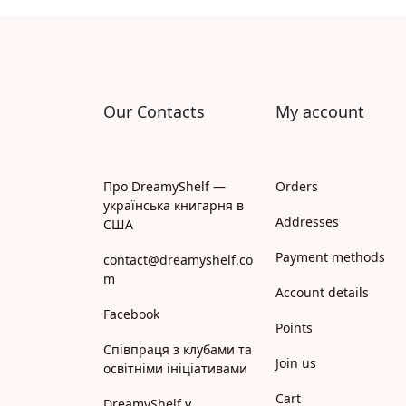
Апрель
Апріорі
Арій
Our Contacts
My account
АРТ
Арт Школа
Про DreamyShelf —
Orders
українська книгарня в
АССА
Addresses
США
Payment methods
Астролябія
contact@dreamyshelf.co
m
Account details
Белкар-книга
Facebook
Points
Білка
Співпраця з клубами та
Join us
освітніми ініціативами
Богдан
Cart
DreamyShelf у