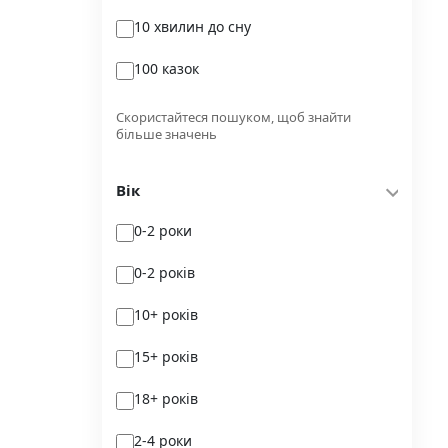
10 хвилин до сну
Glimmer
100 казок
Independently published
100 поезій
Korali books
Скористайтеся пошуком, щоб знайти
більше значень
100 поезій. Сучасність
Lobster
Вік
100 цікавих фактів
Magenta Art Books
0-2 роки
101рік України
MAL'OPUS
0-2 років
markobook
10+ років
Meridian Czernowitz
15+ років
Mimir Media
18+ років
Nasha idea
2-4 роки