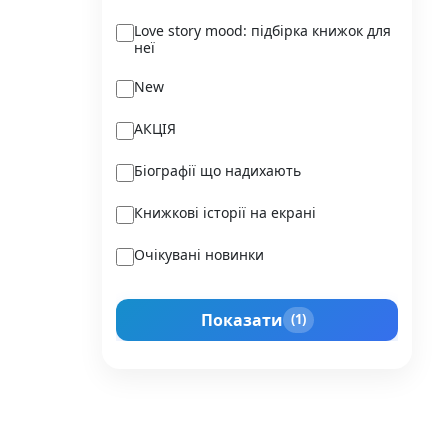
Ukraїner
Love story mood: підбірка книжок для
неї
Varvar Publishing
New
Verba
АКЦІЯ
Vivat
Біографії що надихають
Vladi Toys
Книжкові історії на екрані
Vovkulaka
Очікувані новинки
Yakaboo Publishing
Подарунок для нього
А-БА-БА-ГА-ЛА-МА-ГА
Показати
(1)
Прокачай себе
Агенція IPIO
Історії сильних жінок
Академія
Активний Розвиток Талантів