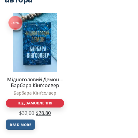
-10%
Мідноголовий Демон –
Барбара Кінґсолвер
Барбара Кінґсолвер
ПІД ЗАМОВЛЕННЯ
$
32,00
$
28,80
READ MORE