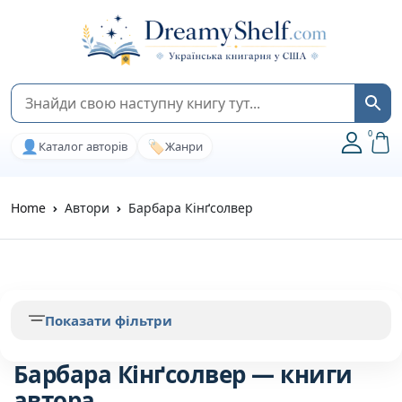
0
👤
🏷️
Каталог авторів
Жанри
Home
Автори
Барбара Кінґсолвер
Показати фільтри
Барбара Кінґсолвер — книги
автора