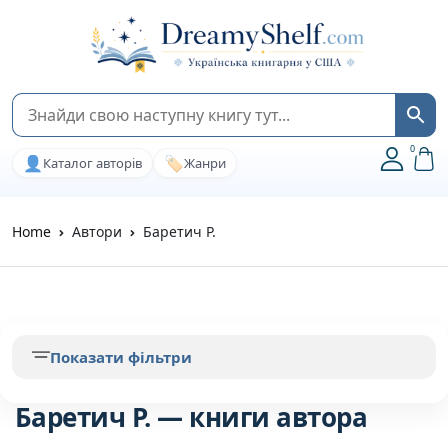
0
👤
🏷️
Каталог авторів
Жанри
Home
Автори
Баретич Р.
Показати фільтри
Баретич Р. — книги автора