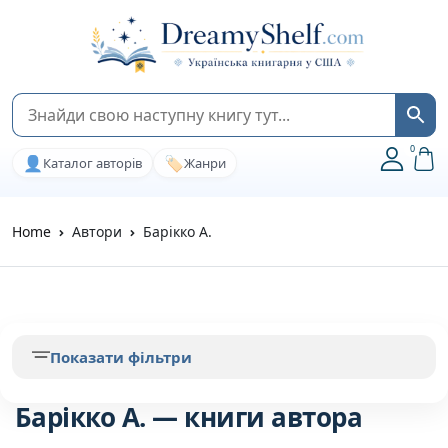
0
👤
🏷️
Каталог авторів
Жанри
Home
Автори
Барiкко А.
Показати фільтри
Барiкко А. — книги автора