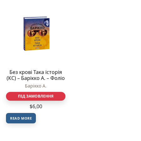
Без кровi Така iсторiя
(КС) – Барiкко А. – Фоліо
Барiкко А.
ПІД ЗАМОВЛЕННЯ
$
6,00
READ MORE