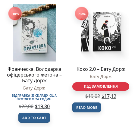
-10%
-10%
Франческа. Володарка
Коко 2.0 – Бату Дорж
офіцерського жетона –
Бату Дорж
Бату Дорж
ПІД ЗАМОВЛЕННЯ
Бату Дорж
$
19,02
$
17,12
ВІДПРАВКА ЗІ СКЛАДУ США
ПРОТЯГОМ 24 ГОДИН
$
22,00
$
19,80
READ MORE
ADD TO CART