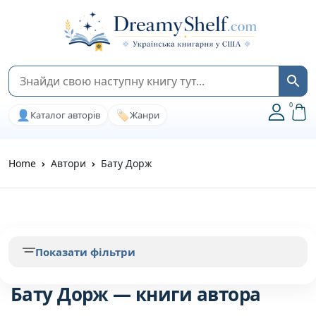
0
👤
🏷️
Каталог авторів
Жанри
Home
Автори
Бату Дорж
Показати фільтри
Бату Дорж — книги автора