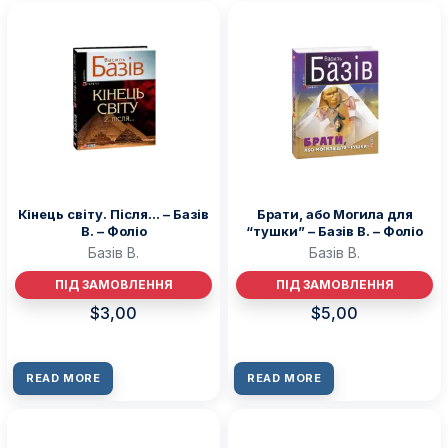
Кінець свiту. Пiсля… – Базiв
Брати, або Могила для
В. – Фоліо
“тушки” – Базiв В. – Фоліо
Базiв В.
Базiв В.
ПІД ЗАМОВЛЕННЯ
ПІД ЗАМОВЛЕННЯ
$
3,00
$
5,00
READ MORE
READ MORE