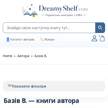
0
👤
🏷️
Каталог авторів
Жанри
Home
Автори
Базiв В.
Показати фільтри
Базiв В. — книги автора