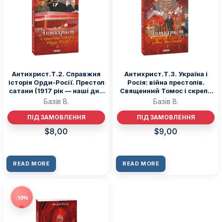
Антихрист.Т.2. Справжня
Антихрист.Т.3. Україна і
історія Орди-Росії. Престол
Росія: війна престолів.
сатани (1917 рік — наші дні)
Священний Томос і скрепи
(м) – Базiв В. – Фоліо
мракобісся (м) – Базiв В. –
Базiв В.
Базiв В.
Фоліо
ПІД ЗАМОВЛЕННЯ
ПІД ЗАМОВЛЕННЯ
$
8,00
$
9,00
READ MORE
READ MORE
-10%