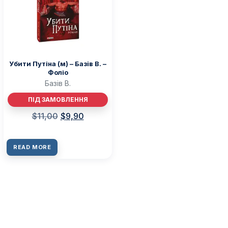
Убити Путіна (м) – Базiв В. –
Фоліо
Базiв В.
ПІД ЗАМОВЛЕННЯ
$
11,00
$
9,90
READ MORE