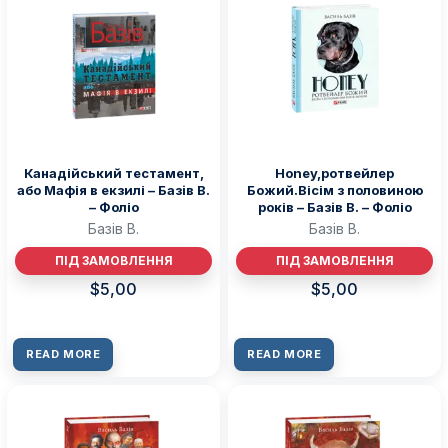
Канадійський тестамент,
Honey,ротвейлер
або Мафія в екзилі – Базiв В.
Божий.Вісім з половиною
– Фоліо
років – Базiв В. – Фоліо
Базiв В.
Базiв В.
ПІД ЗАМОВЛЕННЯ
ПІД ЗАМОВЛЕННЯ
$
5,00
$
5,00
READ MORE
READ MORE