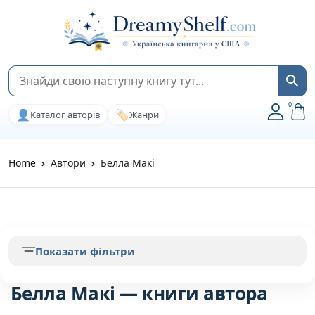
0
👤
🏷️
Каталог авторів
Жанри
Home
Автори
Белла Макі
Показати фільтри
Белла Макі — книги автора