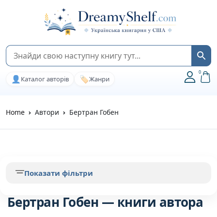
0
👤
🏷️
Каталог авторів
Жанри
Home
Автори
Бертран Гобен
Показати фільтри
Бертран Гобен — книги автора