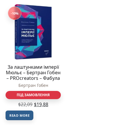
-10%
За лаштунками імперії
Мюльє – Бертран Гобен
– PROcreators – Фабула
Бертран Гобен
ПІД ЗАМОВЛЕННЯ
$
22,09
$
19,88
READ MORE