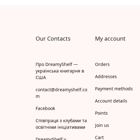
Апрель
Апріорі
Арій
Our Contacts
My account
АРТ
Арт Школа
Про DreamyShelf —
Orders
українська книгарня в
АССА
Addresses
США
Payment methods
Астролябія
contact@dreamyshelf.co
m
Account details
Белкар-книга
Facebook
Points
Білка
Співпраця з клубами та
Join us
освітніми ініціативами
Богдан
Cart
DreamyShelf у