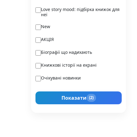
Ukraїner
Love story mood: підбірка книжок для
неї
Varvar Publishing
New
Verba
АКЦІЯ
Vivat
Біографії що надихають
Vladi Toys
Книжкові історії на екрані
Vovkulaka
Очікувані новинки
Yakaboo Publishing
Подарунок для нього
А-БА-БА-ГА-ЛА-МА-ГА
Показати
(2)
Прокачай себе
Агенція IPIO
Історії сильних жінок
Академія
Активний Розвиток Талантів