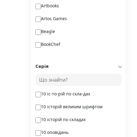
Artbooks
Artos Games
Beagle
BookChef
Chitarium
Серія
Crystal Book
Danko Toys
10 іс-то-рій по скла-дах
DoDo
10 історій великим шрифтом
DreamyShelf
10 історій по складах
Fantasy land busy books
10 оповідань
Geekach