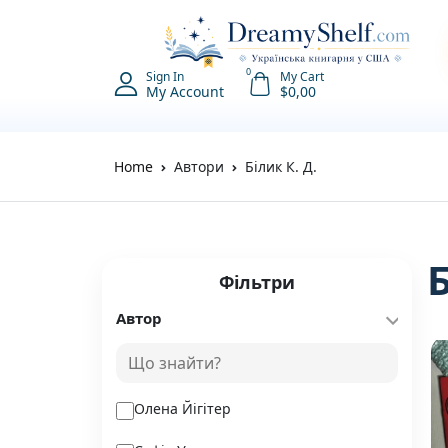
0
Sign In
My Cart
My Account
$
0,00
Home
Автори
Білик К. Д.
Фільтри
Автор
Олена Йігітер