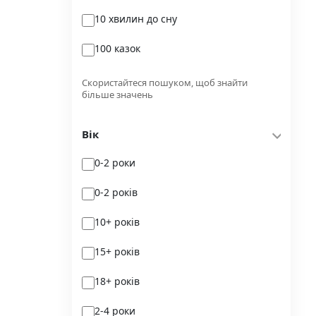
10 хвилин до сну
Glimmer
100 казок
Independently published
100 поезій
Korali books
Скористайтеся пошуком, щоб знайти
більше значень
100 поезій. Сучасність
Lobster
Вік
100 цікавих фактів
Magenta Art Books
0-2 роки
101рік України
MAL'OPUS
0-2 років
markobook
10+ років
Meridian Czernowitz
15+ років
Mimir Media
18+ років
Nasha idea
2-4 роки