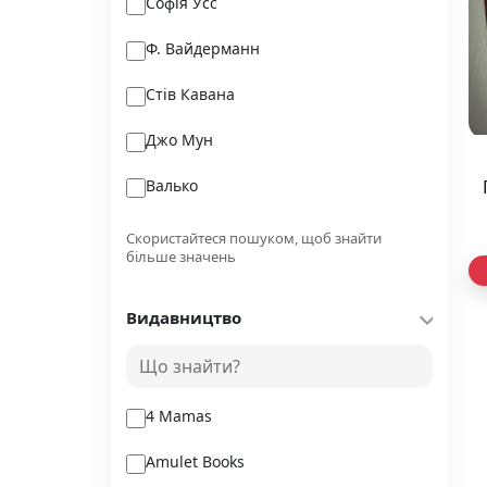
Софія Усс
Ф. Вайдерманн
Стів Кавана
Джо Мун
Валько
Олександра Озірна,
Скористайтеся пошуком, щоб знайти
більше значень
Биба Є.
Видавництво
Сью Джонсон
Марина Боровська
4 Mamas
Amulet Books