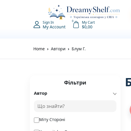
0
Sign In
My Cart
My Account
$
0,00
Home
Автори
Блум Г.
Фільтри
Автор
Міту Стороні