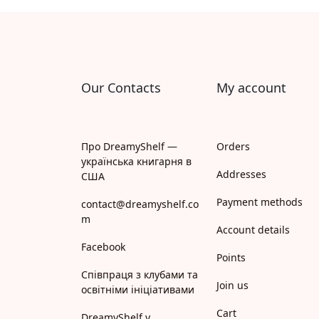
Апрель
Апріорі
Арій
Our Contacts
My account
АРТ
Арт Школа
Про DreamyShelf —
Orders
українська книгарня в
АССА
Addresses
США
Payment methods
Астролябія
contact@dreamyshelf.co
m
Account details
Белкар-книга
Facebook
Points
Білка
Співпраця з клубами та
Join us
освітніми ініціативами
Богдан
Cart
DreamyShelf у