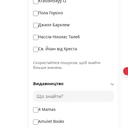
Krasovitskyy O.
Пола Гоукінз
Джилл Барклем
Нассім Ніколас Талеб
Св. Йоан від Хреста
Давідссон Сесілія
Скористайтеся пошуком, щоб знайти
більше значень
Франческа Кавалло
Видавництво
Джанет Міллз
Тетяна Давиденко
4 Mamas
Amulet Books