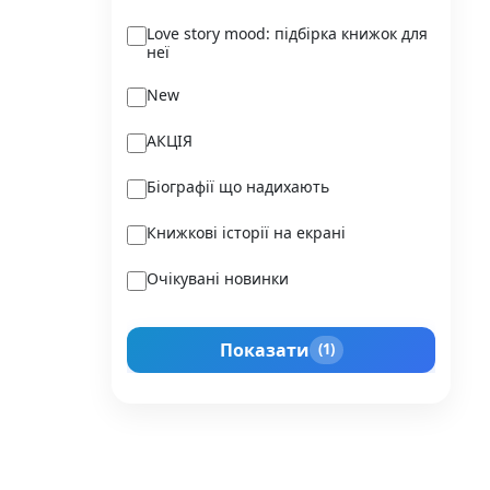
Ukraїner
Love story mood: підбірка книжок для
неї
Varvar Publishing
New
Verba
АКЦІЯ
Vivat
Біографії що надихають
Vladi Toys
Книжкові історії на екрані
Vovkulaka
Очікувані новинки
Yakaboo Publishing
Подарунок для нього
А-БА-БА-ГА-ЛА-МА-ГА
Показати
(1)
Прокачай себе
Агенція IPIO
Історії сильних жінок
Академія
Активний Розвиток Талантів