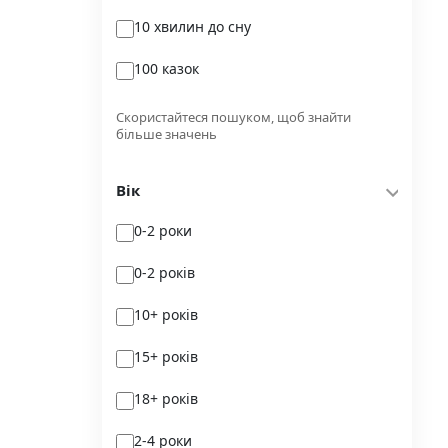
10 хвилин до сну
Glimmer
100 казок
Independently published
100 поезій
Korali books
Скористайтеся пошуком, щоб знайти
більше значень
100 поезій. Сучасність
Lobster
Вік
100 цікавих фактів
Magenta Art Books
0-2 роки
101рік України
MAL'OPUS
0-2 років
markobook
10+ років
Meridian Czernowitz
15+ років
Mimir Media
18+ років
Nasha idea
2-4 роки