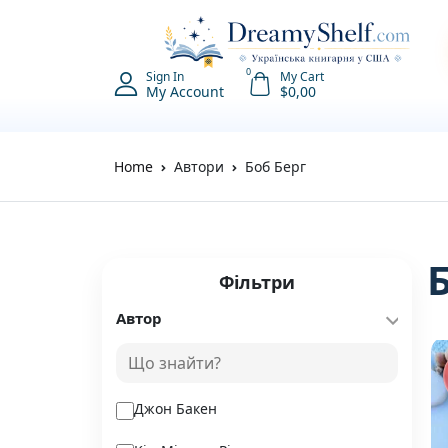
0
Sign In
My Cart
My Account
$
0,00
Home
Автори
Боб Берг
Фільтри
Автор
Джон Бакен