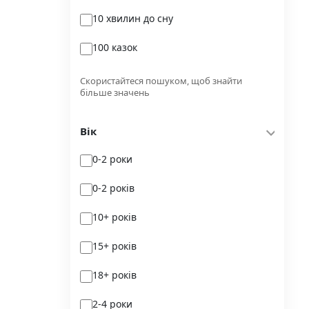
10 хвилин до сну
Glimmer
100 казок
Independently published
100 поезій
Korali books
Скористайтеся пошуком, щоб знайти
більше значень
100 поезій. Сучасність
Lobster
Вік
100 цікавих фактів
Magenta Art Books
0-2 роки
101рік України
MAL'OPUS
0-2 років
markobook
10+ років
Meridian Czernowitz
15+ років
Mimir Media
18+ років
Nasha idea
2-4 роки