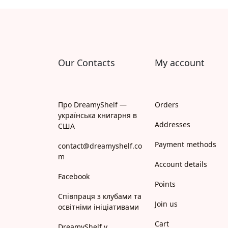
Апрель
Апріорі
Арій
Our Contacts
My account
АРТ
Арт Школа
Про DreamyShelf —
Orders
українська книгарня в
АССА
Addresses
США
Payment methods
Астролябія
contact@dreamyshelf.co
m
Account details
Белкар-книга
Facebook
Points
Білка
Співпраця з клубами та
Join us
освітніми ініціативами
Богдан
Cart
DreamyShelf у