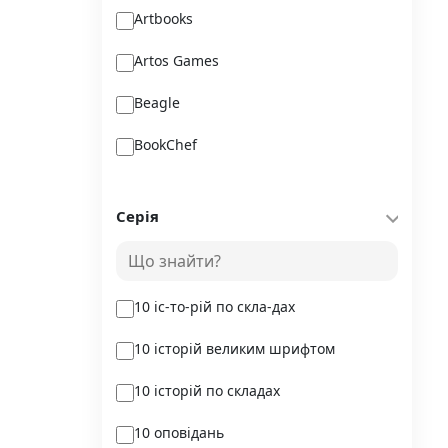
Artbooks
Artos Games
Beagle
BookChef
Chitarium
Серія
Crystal Book
Danko Toys
10 іс-то-рій по скла-дах
DoDo
10 історій великим шрифтом
DreamyShelf
10 історій по складах
Fantasy land busy books
10 оповідань
Geekach