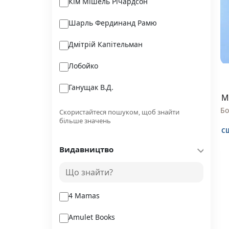
Кім Мішель Річардсон
Шарль Фердинанд Рамю
Дмітрій Капітельман
Лобойко
Ганущак В.Д.
М
в
Тінареллі Беатріче
Бо
Скористайтеся пошуком, щоб знайти
більше значень
Бочарова Тетяна
С
Видавництво
Лоїс Макмастер Буджолд
Метт Колкун
4 Mamas
Amulet Books