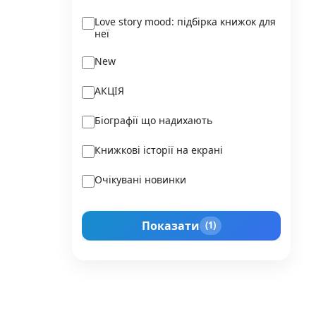
Ukraїner
Love story mood: підбірка книжок для
неї
Varvar Publishing
New
Verba
АКЦІЯ
Vivat
Біографії що надихають
Vladi Toys
Книжкові історії на екрані
Vovkulaka
Очікувані новинки
Yakaboo Publishing
Подарунок для нього
А-БА-БА-ГА-ЛА-МА-ГА
Показати
(1)
Прокачай себе
Агенція IPIO
Історії сильних жінок
Академія
Активний Розвиток Талантів