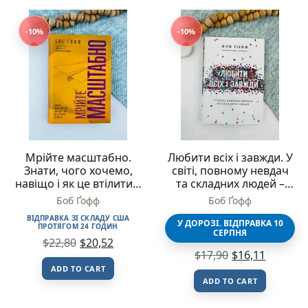
-10%
-10%
Мрійте масштабно.
Любити всіх і завжди. У
Знати, чого хочемо,
світі, повному невдач
навіщо і як це втілити в
та складних людей –
життя – Боб Ґофф –
Боб Ґофф – Свічадо
Боб Ґофф
Боб Ґофф
Свічадо
ВІДПРАВКА ЗІ СКЛАДУ США
У ДОРОЗІ. ВІДПРАВКА 10
ПРОТЯГОМ 24 ГОДИН
СЕРПНЯ
$
22,80
$
20,52
$
17,90
$
16,11
ADD TO CART
ADD TO CART