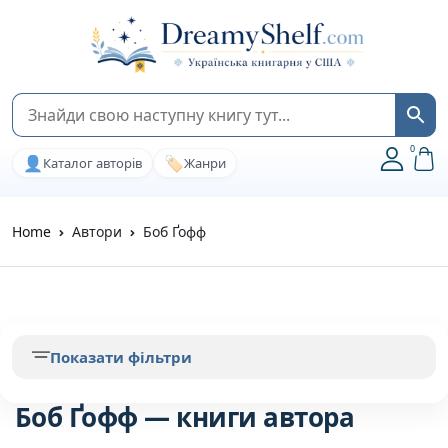
0
👤
🏷️
Каталог авторів
Жанри
Home
Автори
Боб Ґофф
Показати фільтри
Боб Ґофф — книги автора