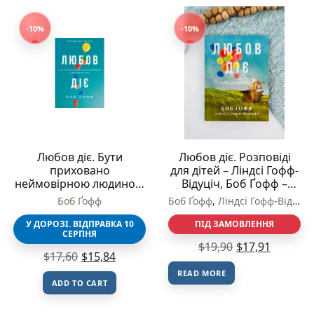
-10%
-10%
Любов діє. Бути
Любов діє. Розповіді
приховано
для дітей – Ліндсі Гофф-
неймовірною людиною
Відуціч, Боб Ґофф –
у звичайному світі –
Свічадо
Боб Ґофф
Боб Ґофф
,
Ліндсі Гофф-Відуціч
Боб Ґофф – Свічадо
У ДОРОЗІ. ВІДПРАВКА 10
ПІД ЗАМОВЛЕННЯ
СЕРПНЯ
$
19,90
$
17,91
$
17,60
$
15,84
READ MORE
ADD TO CART