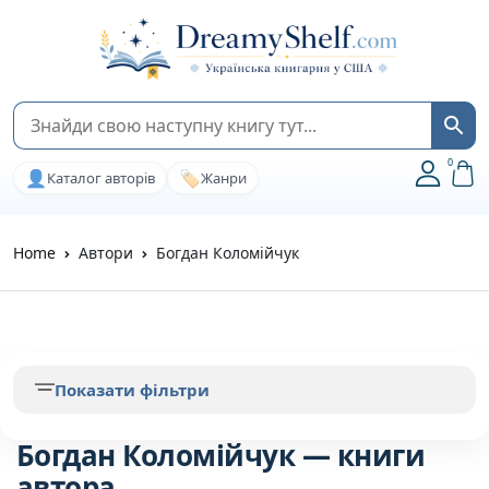
0
👤
🏷️
Каталог авторів
Жанри
Home
Автори
Богдан Коломійчук
Показати фільтри
Богдан Коломійчук — книги
автора