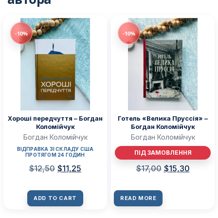
-10%
-10%
Хороші передчуття – Богдан
Готель «Велика Пруссія» –
Коломійчук
Богдан Коломійчук
Богдан Коломійчук
Богдан Коломійчук
ВІДПРАВКА ЗІ СКЛАДУ США
ПІД ЗАМОВЛЕННЯ
ПРОТЯГОМ 24 ГОДИН
$
12,50
$
11,25
$
17,00
$
15,30
ADD TO CART
READ MORE