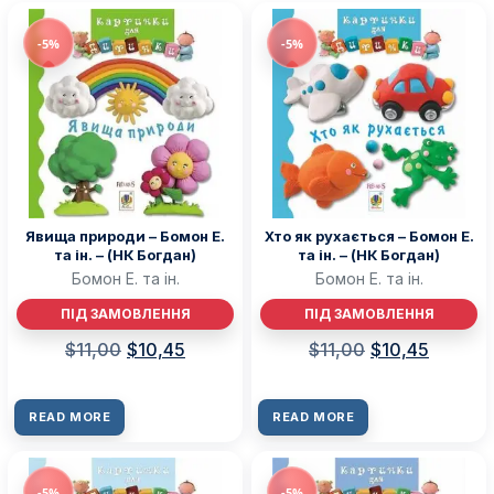
-5%
-5%
Явища природи – Бомон Е.
Хто як рухається – Бомон Е.
та ін. – (НК Богдан)
та ін. – (НК Богдан)
Бомон Е. та ін.
Бомон Е. та ін.
ПІД ЗАМОВЛЕННЯ
ПІД ЗАМОВЛЕННЯ
$
11,00
$
10,45
$
11,00
$
10,45
READ MORE
READ MORE
-5%
-5%