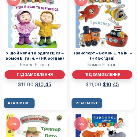
У що й коли ти одягаєшся –
Транспорт – Бомон Е. та ін. –
Бомон Е. та ін. – (НК Богдан)
(НК Богдан)
Бомон Е. та ін.
Бомон Е. та ін.
ПІД ЗАМОВЛЕННЯ
ПІД ЗАМОВЛЕННЯ
$
11,00
$
10,45
$
11,00
$
10,45
READ MORE
READ MORE
-5%
-5%