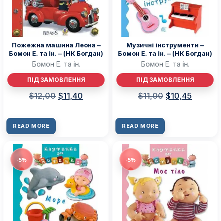
Пожежна машина Леона –
Музичні інструменти –
Бомон Е. та ін. – (НК Богдан)
Бомон Е. та ін. – (НК Богдан)
Бомон Е. та ін.
Бомон Е. та ін.
ПІД ЗАМОВЛЕННЯ
ПІД ЗАМОВЛЕННЯ
$
12,00
$
11,40
$
11,00
$
10,45
READ MORE
READ MORE
-5%
-5%