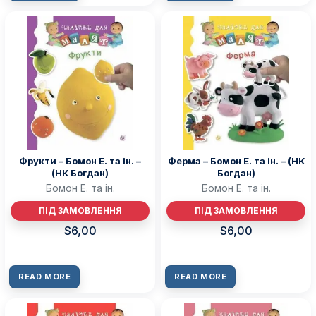
Фрукти – Бомон Е. та ін. –
Ферма – Бомон Е. та ін. – (НК
(НК Богдан)
Богдан)
Бомон Е. та ін.
Бомон Е. та ін.
ПІД ЗАМОВЛЕННЯ
ПІД ЗАМОВЛЕННЯ
$
6,00
$
6,00
READ MORE
READ MORE