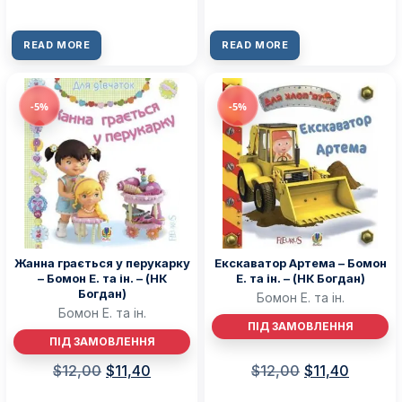
READ MORE
READ MORE
-5%
-5%
Жанна грається у перукарку
Екскаватор Артема – Бомон
– Бомон Е. та ін. – (НК
Е. та ін. – (НК Богдан)
Богдан)
Бомон Е. та ін.
Бомон Е. та ін.
ПІД ЗАМОВЛЕННЯ
ПІД ЗАМОВЛЕННЯ
$
12,00
$
11,40
$
12,00
$
11,40