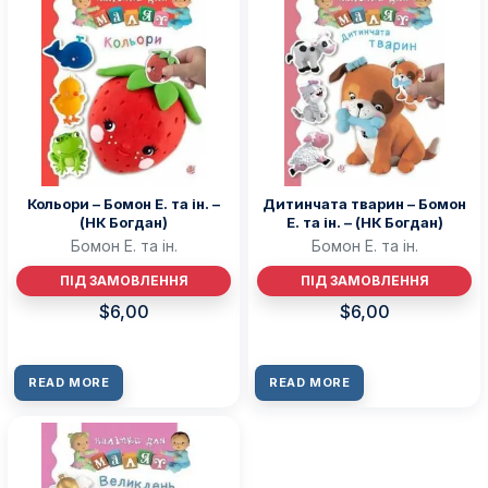
Кольори – Бомон Е. та ін. –
Дитинчата тварин – Бомон
(НК Богдан)
Е. та ін. – (НК Богдан)
Бомон Е. та ін.
Бомон Е. та ін.
ПІД ЗАМОВЛЕННЯ
ПІД ЗАМОВЛЕННЯ
$
6,00
$
6,00
READ MORE
READ MORE