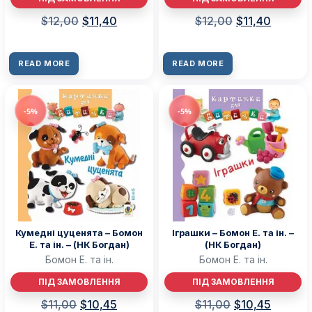
$
12,00
$
11,40
$
12,00
$
11,40
READ MORE
READ MORE
-5%
-5%
Кумедні цуценята – Бомон
Іграшки – Бомон Е. та ін. –
Е. та ін. – (НК Богдан)
(НК Богдан)
Бомон Е. та ін.
Бомон Е. та ін.
ПІД ЗАМОВЛЕННЯ
ПІД ЗАМОВЛЕННЯ
$
11,00
$
10,45
$
11,00
$
10,45