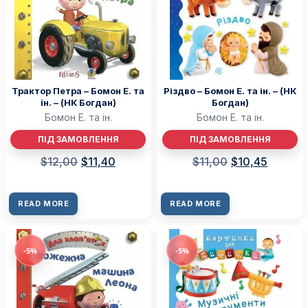
Трактор Петра – Бомон Е. та
Різдво – Бомон Е. та ін. – (НК
ін. – (НК Богдан)
Богдан)
Бомон Е. та ін.
Бомон Е. та ін.
ПІД ЗАМОВЛЕННЯ
ПІД ЗАМОВЛЕННЯ
$
12,00
$
11,40
$
11,00
$
10,45
READ MORE
READ MORE
-5%
-5%