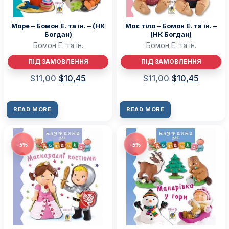
Море – Бомон Е. та ін. – (НК
Моє тіло – Бомон Е. та ін. –
Богдан)
(НК Богдан)
Бомон Е. та ін.
Бомон Е. та ін.
ПІД ЗАМОВЛЕННЯ
ПІД ЗАМОВЛЕННЯ
$
11,00
$
10,45
$
11,00
$
10,45
READ MORE
READ MORE
-5%
-5%