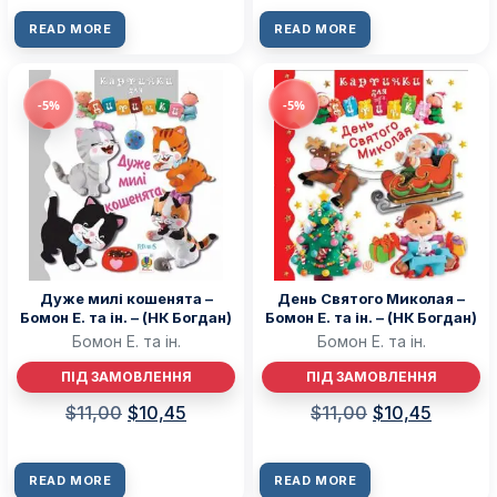
READ MORE
READ MORE
-5%
-5%
Дуже милі кошенята –
День Святого Миколая –
Бомон Е. та ін. – (НК Богдан)
Бомон Е. та ін. – (НК Богдан)
Бомон Е. та ін.
Бомон Е. та ін.
ПІД ЗАМОВЛЕННЯ
ПІД ЗАМОВЛЕННЯ
$
11,00
$
10,45
$
11,00
$
10,45
READ MORE
READ MORE