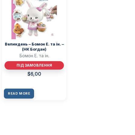
Великдень – Бомон Е. та ін. –
(НК Богдан)
Бомон Е. та ін.
ПІД ЗАМОВЛЕННЯ
$
6,00
READ MORE