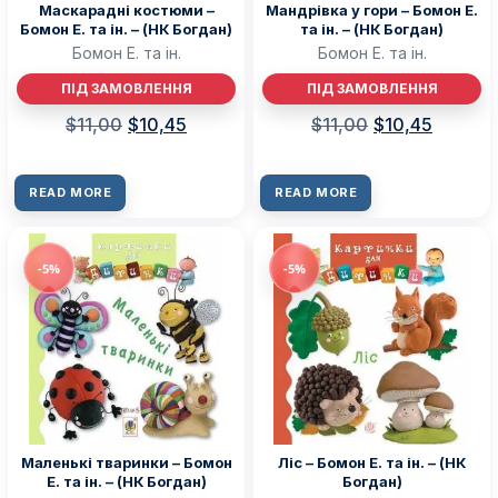
Маскарадні костюми –
Мандрівка у гори – Бомон Е.
Бомон Е. та ін. – (НК Богдан)
та ін. – (НК Богдан)
Бомон Е. та ін.
Бомон Е. та ін.
ПІД ЗАМОВЛЕННЯ
ПІД ЗАМОВЛЕННЯ
$
11,00
$
10,45
$
11,00
$
10,45
READ MORE
READ MORE
-5%
-5%
Маленькі тваринки – Бомон
Ліс – Бомон Е. та ін. – (НК
Е. та ін. – (НК Богдан)
Богдан)