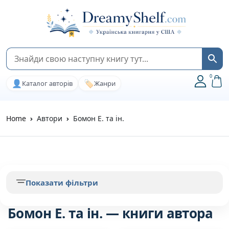
0
👤
🏷️
Каталог авторів
Жанри
Home
Автори
Бомон Е. та ін.
Показати фільтри
Бомон Е. та ін. — книги автора