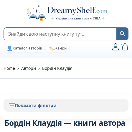
0
👤
🏷️
Каталог авторів
Жанри
Home
Автори
Бордін Клаудія
Показати фільтри
Бордін Клаудія — книги автора