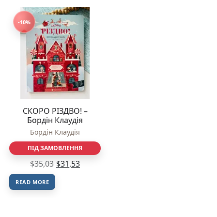
-10%
СКОРО РІЗДВО! –
Бордін Клаудія
Бордін Клаудія
ПІД ЗАМОВЛЕННЯ
$
35,03
$
31,53
READ MORE