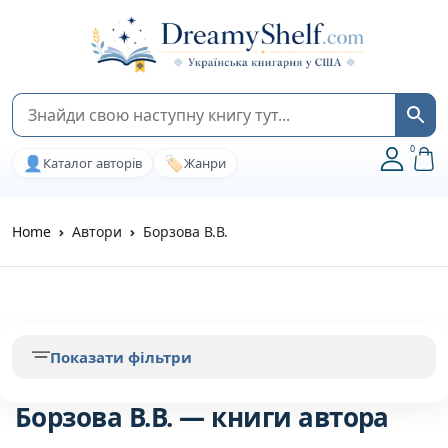
0
👤
🏷️
Каталог авторів
Жанри
Home
Автори
Борзова В.В.
Показати фільтри
Борзова В.В. — книги автора