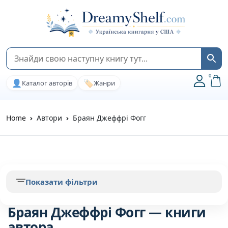
0
👤
🏷️
Каталог авторів
Жанри
Home
Автори
Браян Джеффрі Фогг
Показати фільтри
Браян Джеффрі Фогг — книги
автора