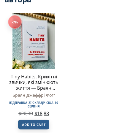
-7%
Tiny Habits. Крихітні
звички, які змінюють
життя — Браян
Джеффрі Фогг
Браян Джеффрі Фогг
ВІДПРАВКА ЗІ СКЛАДУ США 10
СЕРПНЯ
$
20,30
$
18,88
ADD TO CART