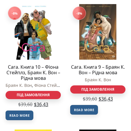
-8%
-8%
Сага. Книга 10 – Фіона
Сага. Книга 9 – Браян К.
Стейплз, Браян К. Вон –
Вон – Рідна мова
Рідна мова
Браян К. Вон
Браян К. Вон
,
Фіона Стейплз
ПІД ЗАМОВЛЕННЯ
ПІД ЗАМОВЛЕННЯ
$
39,60
$
36,43
$
39,60
$
36,43
READ MORE
READ MORE