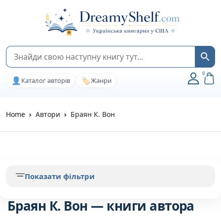
0
👤
🏷️
Каталог авторів
Жанри
Home
Автори
Браян К. Вон
Показати фільтри
Браян К. Вон — книги автора