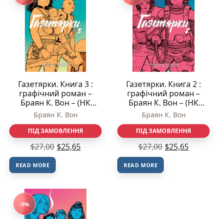
Газетярки. Книга 3 :
Газетярки. Книга 2 :
графічний роман –
графічний роман –
Браян К. Вон – (НК
Браян К. Вон – (НК
Богдан)
Богдан)
Браян К. Вон
Браян К. Вон
ПІД ЗАМОВЛЕННЯ
ПІД ЗАМОВЛЕННЯ
$
27,00
$
25,65
$
27,00
$
25,65
READ MORE
READ MORE
-5%