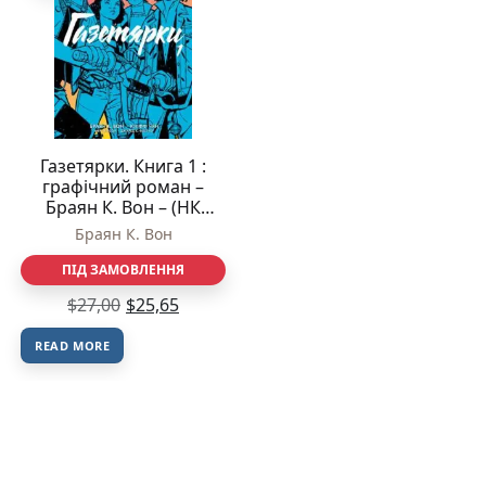
Газетярки. Книга 1 :
графічний роман –
Браян К. Вон – (НК
Богдан)
Браян К. Вон
ПІД ЗАМОВЛЕННЯ
$
27,00
$
25,65
READ MORE