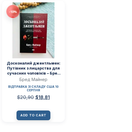
-10%
Досконалий джентльмен:
Путівник з лицарства для
сучасних чоловіків – Бред
Майнер – Наш Формат
Бред Майнер
ВІДПРАВКА ЗІ СКЛАДУ США 10
СЕРПНЯ
$
20,90
$
18,81
ADD TO CART