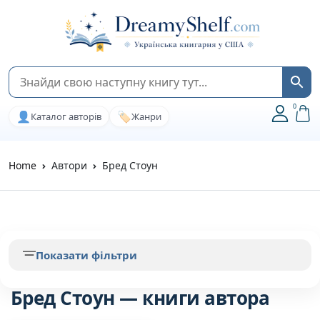
0
👤
🏷️
Каталог авторів
Жанри
Home
Автори
Бред Стоун
Показати фільтри
Бред Стоун — книги автора