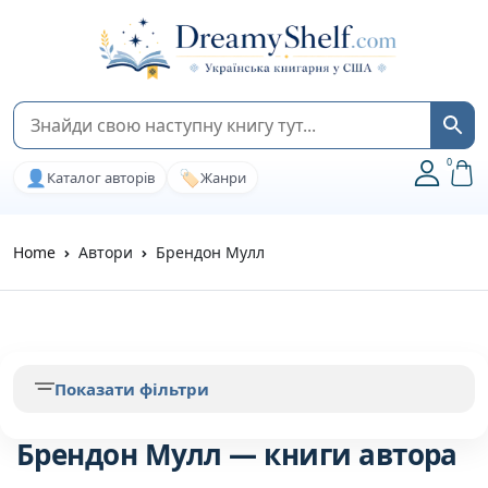
0
👤
🏷️
Каталог авторів
Жанри
Home
Автори
Брендон Мулл
Показати фільтри
Брендон Мулл — книги автора