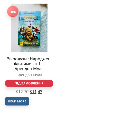
-10%
Звіродухи : Народжені
вільними кн.1 —
Брендон Мулл
Брендон Мулл
ПІД ЗАМОВЛЕННЯ
$
12,70
$
11,43
READ MORE