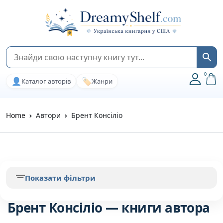
0
👤
🏷️
Каталог авторів
Жанри
Home
Автори
Брент Консіліо
Показати фільтри
Брент Консіліо — книги автора