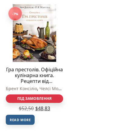
-7%
Гра престолів. Офіційна
кулінарна книга.
Рецепти від
Королівського Причалу
Брент Консіліо
,
Челсі Монро-Кассел
до Дотрацького моря –
Челсі Монро-Кассел,
ПІД ЗАМОВЛЕННЯ
Брент Консіліо –
$
52,50
$
48,83
BookChef
READ MORE