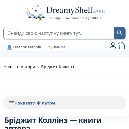
0
👤
🏷️
Каталог авторів
Жанри
Home
Автори
Бріджит Коллінз
Показати фільтри
Бріджит Коллінз — книги
автора