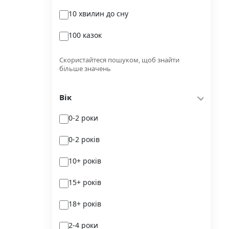
10 хвилин до сну
Glimmer
100 казок
Independently published
100 поезій
Korali books
Скористайтеся пошуком, щоб знайти
більше значень
100 поезій. Сучасність
Lobster
Вік
100 цікавих фактів
Magenta Art Books
0-2 роки
101рік України
MAL'OPUS
0-2 років
markobook
10+ років
Meridian Czernowitz
15+ років
Mimir Media
18+ років
Nasha idea
2-4 роки