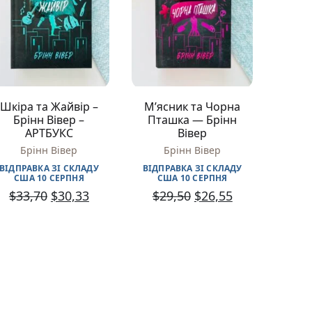
Різдвяно-зимові
На День Валентина
Книги для дорослих
Українська класика
Сучасна українська проза
Світова класика
Шкіра та Жайвір –
М’ясник та Чорна
Проза
Брінн Вівер –
Пташка — Брінн
Поезія та драматургія
АРТБУКС
Вівер
Романи
Брінн Вівер
Брінн Вівер
Детективи
Фантастика та фентезі
ВІДПРАВКА ЗІ СКЛАДУ
ВІДПРАВКА ЗІ СКЛАДУ
США 10 СЕРПНЯ
США 10 СЕРПНЯ
Жахи та трилери
$
33,70
$
30,33
$
29,50
$
26,55
Саморозвиток, мотивація, філософія
Бізнес Менеджмент Фінанси
Історія Наука Політологія
Батьківство та виховання
Книги про Україну
Біографічні твори
Біблії
Духовна література