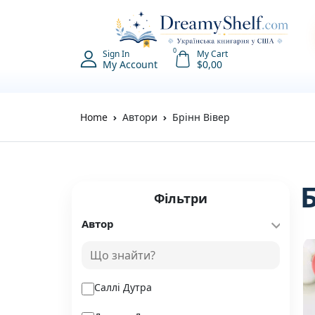
0
Sign In
My Cart
My Account
$
0,00
Home
Автори
Брінн Вівер
Фільтри
Автор
Саллі Дутра