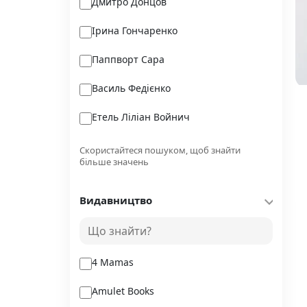
Дмитро Донцов
Ірина Гончаренко
Паппворт Сара
Василь Федієнко
Етель Ліліан Войнич
о.Рафал Бухінґер
Скористайтеся пошуком, щоб знайти
більше значень
Анна Сідельнікова
Видавництво
Бак Тернер
Кевін Баррі
4 Mamas
Amulet Books