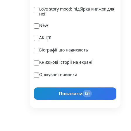
Ukraїner
Love story mood: підбірка книжок для
неї
Varvar Publishing
New
Verba
АКЦІЯ
Vivat
Біографії що надихають
Vladi Toys
Книжкові історії на екрані
Vovkulaka
Очікувані новинки
Yakaboo Publishing
Подарунок для нього
А-БА-БА-ГА-ЛА-МА-ГА
Показати
(2)
Прокачай себе
Агенція IPIO
Історії сильних жінок
Академія
Активний Розвиток Талантів