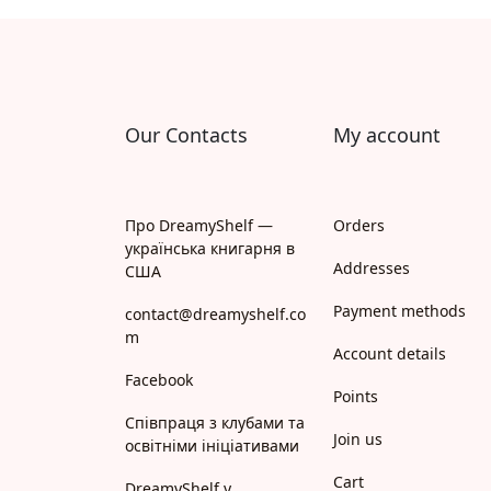
Апрель
Апріорі
Арій
Our Contacts
My account
АРТ
Арт Школа
Про DreamyShelf —
Orders
українська книгарня в
АССА
Addresses
США
Payment methods
Астролябія
contact@dreamyshelf.co
m
Account details
Белкар-книга
Facebook
Points
Білка
Співпраця з клубами та
Join us
освітніми ініціативами
Богдан
Cart
DreamyShelf у