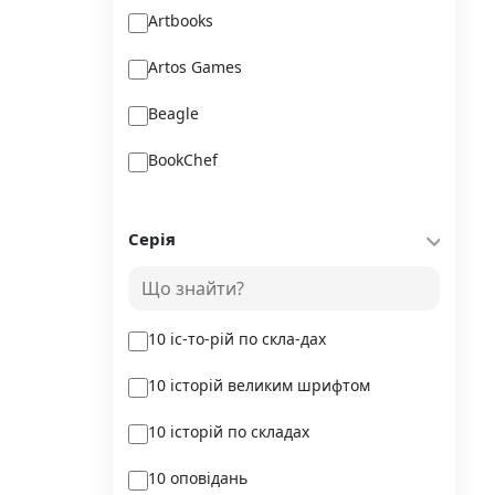
Artbooks
Artos Games
Beagle
BookChef
Chitarium
Серія
Crystal Book
Danko Toys
10 іс-то-рій по скла-дах
DoDo
10 історій великим шрифтом
DreamyShelf
10 історій по складах
Fantasy land busy books
10 оповідань
Geekach