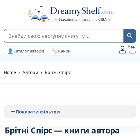
0
👤
🏷️
Каталог авторів
Жанри
Home
Автори
Брітні Спірс
Показати фільтри
Брітні Спірс — книги автора