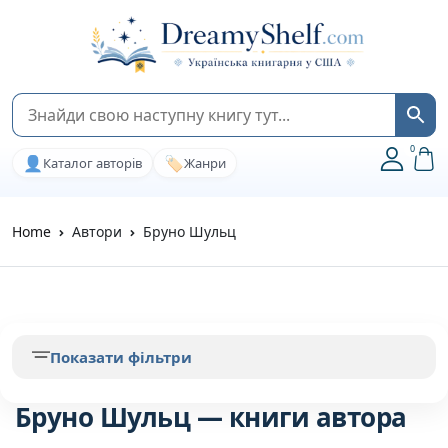
0
👤
🏷️
Каталог авторів
Жанри
Home
Автори
Бруно Шульц
Показати фільтри
Бруно Шульц — книги автора