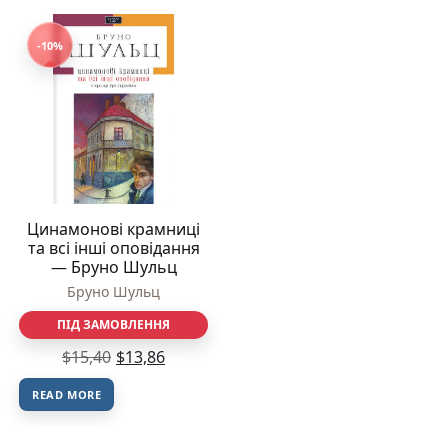
-10%
Цинамонові крамниці
та всі інші оповідання
— Бруно Шульц
Бруно Шульц
ПІД ЗАМОВЛЕННЯ
$
15,40
$
13,86
READ MORE