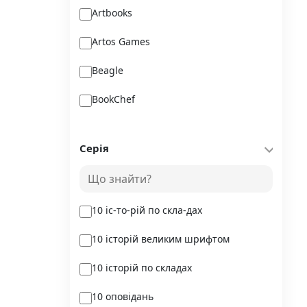
Artbooks
Artos Games
Beagle
BookChef
Chitarium
Серія
Crystal Book
Danko Toys
10 іс-то-рій по скла-дах
DoDo
10 історій великим шрифтом
DreamyShelf
10 історій по складах
Fantasy land busy books
10 оповідань
Geekach