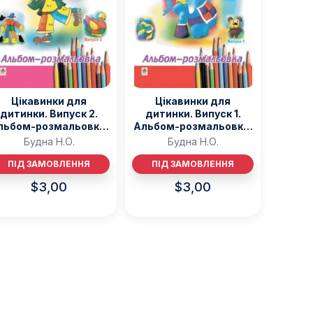
Різдвяно-зимові
На День Валентина
Книги для дорослих
Українська класика
Сучасна українська проза
Світова класика
Цікавинки для
Цікавинки для
Проза
дитинки. Випуск 2.
дитинки. Випуск 1.
Поезія та драматургія
льбом-розмальовка.
Альбом-розмальовка.
Романи
– Будна Н.О. – (НК
– Будна Н.О. – (НК
Будна Н.О.
Будна Н.О.
Богдан)
Богдан)
Детективи
ПІД ЗАМОВЛЕННЯ
ПІД ЗАМОВЛЕННЯ
Фантастика та фентезі
Жахи та трилери
$
3,00
$
3,00
Саморозвиток, мотивація, філософія
Бізнес Менеджмент Фінанси
Історія Наука Політологія
Батьківство та виховання
Книги про Україну
Біографічні твори
Біблії
Духовна література