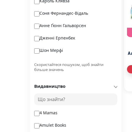
Кароль Клявза
Соня Фернандес-Відаль
Анне Ґюнн Гальворсен
Дженні Ерпенбек
Шон Мерфі
А
Ріно Камільєрі
Скористайтеся пошуком, щоб знайти
більше значень
Давід Вандермойлен
Видавництво
Тесс Ґеррітсен
Роберт Л. Ліхі
4 Mamas
Amulet Books