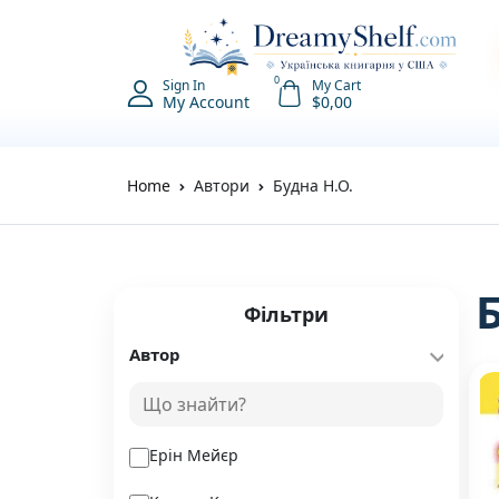
0
Sign In
My Cart
My Account
$
0,00
Home
Автори
Будна Н.О.
Фільтри
Автор
Ерін Мейєр