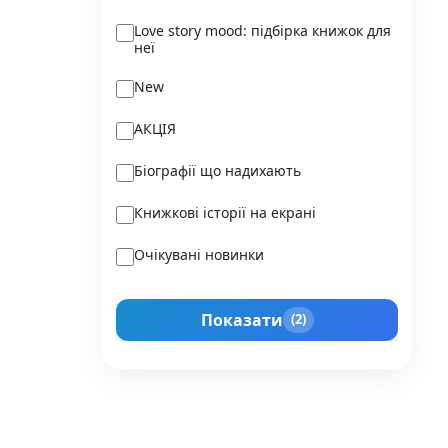
Ukraїner
Love story mood: підбірка книжок для
неї
Varvar Publishing
New
Verba
АКЦІЯ
Vivat
Біографії що надихають
Vladi Toys
Книжкові історії на екрані
Vovkulaka
Очікувані новинки
Yakaboo Publishing
Подарунок для нього
А-БА-БА-ГА-ЛА-МА-ГА
Показати
(2)
Прокачай себе
Агенція IPIO
Історії сильних жінок
Академія
Активний Розвиток Талантів