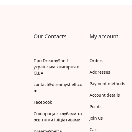
Апрель
Апріорі
Арій
Our Contacts
My account
АРТ
Арт Школа
Про DreamyShelf —
Orders
українська книгарня в
АССА
Addresses
США
Payment methods
Астролябія
contact@dreamyshelf.co
m
Account details
Белкар-книга
Facebook
Points
Білка
Співпраця з клубами та
Join us
освітніми ініціативами
Богдан
Cart
DreamyShelf у