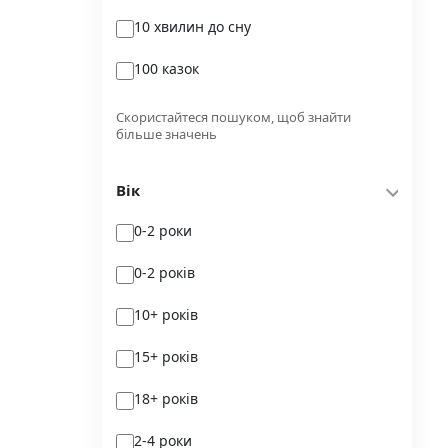
10 хвилин до сну
Glimmer
100 казок
Independently published
100 поезій
Korali books
Скористайтеся пошуком, щоб знайти
більше значень
100 поезій. Сучасність
Lobster
Вік
100 цікавих фактів
Magenta Art Books
0-2 роки
101рік України
MAL'OPUS
0-2 років
markobook
10+ років
Meridian Czernowitz
15+ років
Mimir Media
18+ років
Nasha idea
2-4 роки