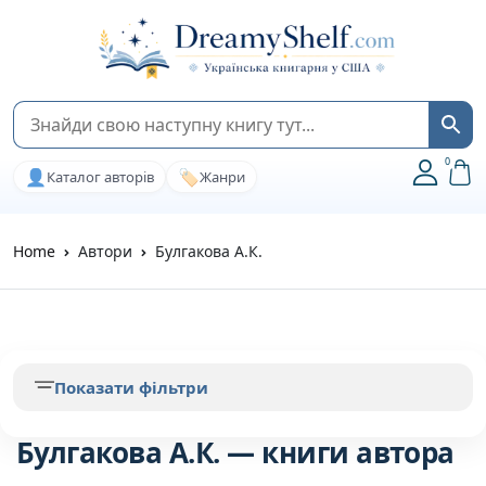
0
👤
🏷️
Каталог авторів
Жанри
Home
Автори
Булгакова А.К.
Показати фільтри
Булгакова А.К. — книги автора