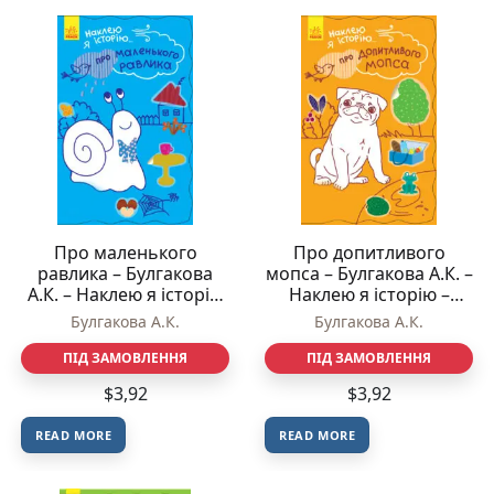
Про маленького
Про допитливого
равлика – Булгакова
мопса – Булгакова А.К. –
А.К. – Наклею я історію
Наклею я історію –
– Ранок
Ранок
Булгакова А.К.
Булгакова А.К.
ПІД ЗАМОВЛЕННЯ
ПІД ЗАМОВЛЕННЯ
$
3,92
$
3,92
READ MORE
READ MORE