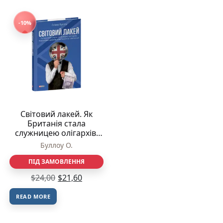
-10%
Світовий лакей. Як
Британія стала
служницею олігархів,
податкових шахраїв,
Буллоу О.
клептократів і
злочинців – Буллоу О. –
ПІД ЗАМОВЛЕННЯ
Фоліо
$
24,00
$
21,60
READ MORE