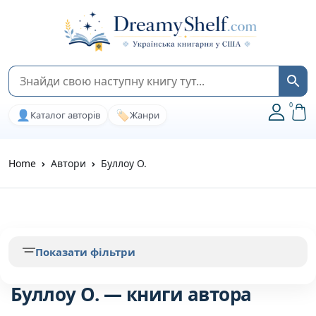
0
👤
🏷️
Каталог авторів
Жанри
Home
Автори
Буллоу О.
Показати фільтри
Буллоу О. — книги автора