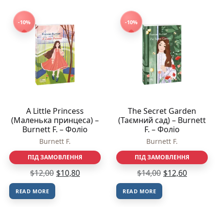
-10%
-10%
A Little Princess
The Secret Garden
(Маленька принцеса) –
(Таємний сад) – Burnett
Burnett F. – Фоліо
F. – Фоліо
Burnett F.
Burnett F.
ПІД ЗАМОВЛЕННЯ
ПІД ЗАМОВЛЕННЯ
$
12,00
$
10,80
$
14,00
$
12,60
READ MORE
READ MORE