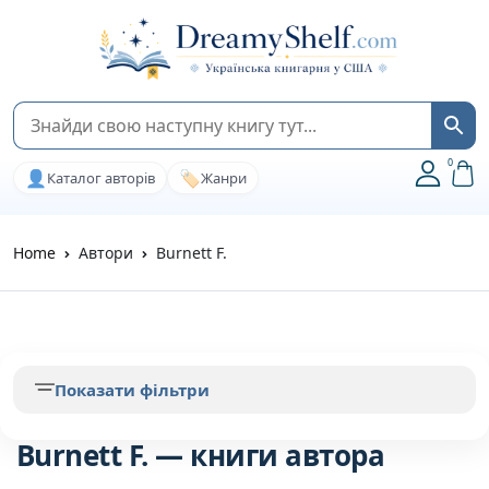
0
👤
🏷️
Каталог авторів
Жанри
Home
Автори
Burnett F.
Показати фільтри
Burnett F. — книги автора