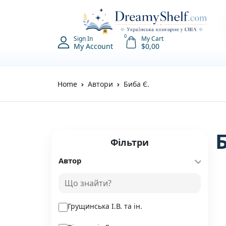
0
Sign In
My Cart
My Account
$
0,00
Home
Автори
Биба Є.
Фільтри
Автор
Грущинська І.В. та ін.