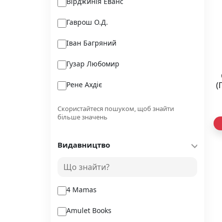
Вірджинія Еванс
Гаврош О.Д.
Іван Багряний
Гузар Любомир
Рене Ахдіє
(
Томас Кініллі
Скористайтеся пошуком, щоб знайти
більше значень
Василь Карп'юк
Видавництво
Меґ Шаффер
Луїза Мей Олкот
4 Mamas
Amulet Books