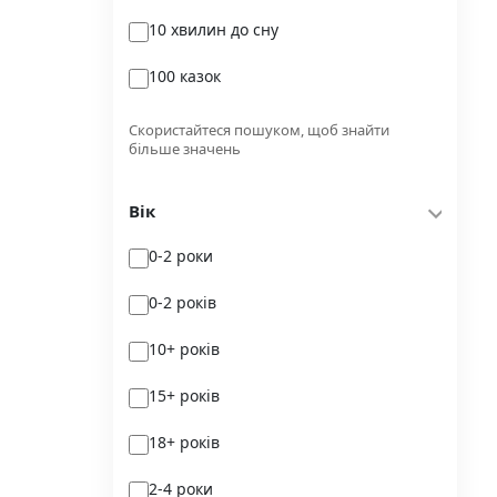
10 хвилин до сну
Glimmer
100 казок
Independently published
100 поезій
Korali books
Скористайтеся пошуком, щоб знайти
більше значень
100 поезій. Сучасність
Lobster
Вік
100 цікавих фактів
Magenta Art Books
0-2 роки
101рік України
MAL'OPUS
0-2 років
markobook
10+ років
Meridian Czernowitz
15+ років
Mimir Media
18+ років
Nasha idea
2-4 роки