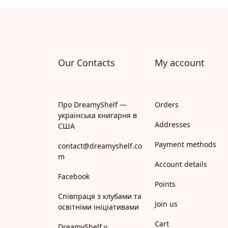
Апрель
Апріорі
Арій
Our Contacts
My account
АРТ
Арт Школа
Про DreamyShelf —
Orders
українська книгарня в
АССА
Addresses
США
Payment methods
Астролябія
contact@dreamyshelf.co
m
Account details
Белкар-книга
Facebook
Points
Білка
Співпраця з клубами та
Join us
освітніми ініціативами
Богдан
Cart
DreamyShelf у