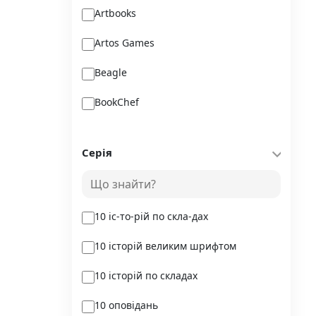
Artbooks
Artos Games
Beagle
BookChef
Chitarium
Серія
Crystal Book
Danko Toys
10 іс-то-рій по скла-дах
DoDo
10 історій великим шрифтом
DreamyShelf
10 історій по складах
Fantasy land busy books
10 оповідань
Geekach