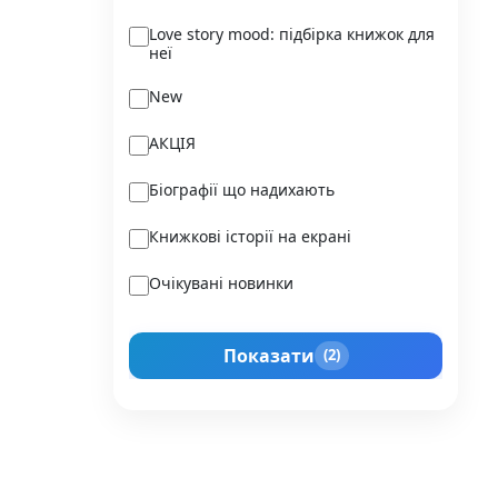
Ukraїner
Love story mood: підбірка книжок для
неї
Varvar Publishing
New
Verba
АКЦІЯ
Vivat
Біографії що надихають
Vladi Toys
Книжкові історії на екрані
Vovkulaka
Очікувані новинки
Yakaboo Publishing
Подарунок для нього
А-БА-БА-ГА-ЛА-МА-ГА
Показати
(2)
Прокачай себе
Агенція IPIO
Історії сильних жінок
Академія
Активний Розвиток Талантів