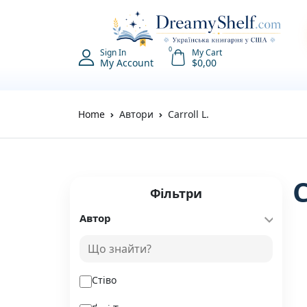
0
Sign In
My Cart
My Account
$
0,00
Home
Автори
Carroll L.
C
Фільтри
Автор
Стіво