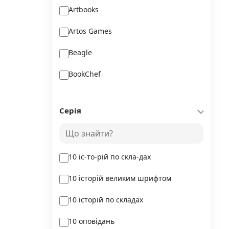
Artbooks
Artos Games
Beagle
BookChef
Chitarium
Серія
Crystal Book
Danko Toys
10 іс-то-рій по скла-дах
DoDo
10 історій великим шрифтом
DreamyShelf
10 історій по складах
Fantasy land busy books
10 оповідань
Geekach