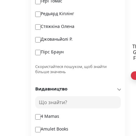
Ґері Томас
Редьярд Кіплінг
Стяжкіна Олена
Джованьйолі Р.
T
Пірс Браун
G
F
З
Вікторія Берещак
Скористайтеся пошуком, щоб знайти
більше значень
Сергій Жадан
Видавництво
Анна Ціма
Ніккі Ерлік
4 Mamas
Amulet Books