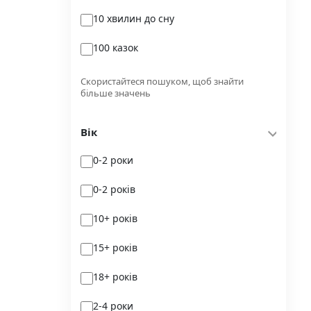
10 хвилин до сну
Glimmer
100 казок
Independently published
100 поезій
Korali books
Скористайтеся пошуком, щоб знайти
більше значень
100 поезій. Сучасність
Lobster
Вік
100 цікавих фактів
Magenta Art Books
0-2 роки
101рік України
MAL'OPUS
0-2 років
markobook
10+ років
Meridian Czernowitz
15+ років
Mimir Media
18+ років
Nasha idea
2-4 роки