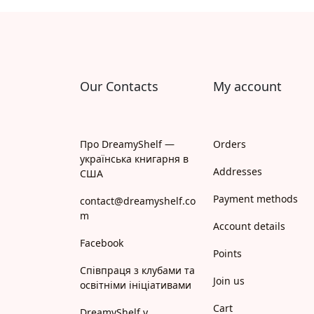
Апрель
Апріорі
Арій
Our Contacts
My account
АРТ
Арт Школа
Про DreamyShelf —
Orders
українська книгарня в
АССА
Addresses
США
Payment methods
Астролябія
contact@dreamyshelf.co
m
Account details
Белкар-книга
Facebook
Points
Білка
Співпраця з клубами та
Join us
освітніми ініціативами
Богдан
Cart
DreamyShelf у