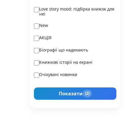
Ukraїner
Love story mood: підбірка книжок для
неї
Varvar Publishing
New
Verba
АКЦІЯ
Vivat
Біографії що надихають
Vladi Toys
Книжкові історії на екрані
Vovkulaka
Очікувані новинки
Yakaboo Publishing
Подарунок для нього
А-БА-БА-ГА-ЛА-МА-ГА
Показати
(2)
Прокачай себе
Агенція IPIO
Історії сильних жінок
Академія
Активний Розвиток Талантів