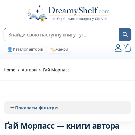
0
👤
🏷️
Каталог авторів
Жанри
Home
Автори
Ґай Морпасс
Показати фільтри
Ґай Морпасс — книги автора