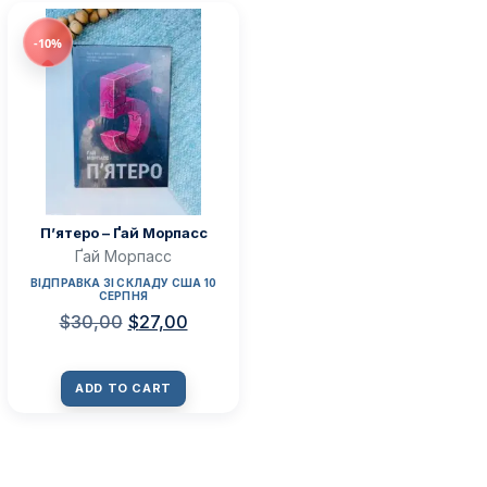
-10%
П’ятеро – Ґай Морпасс
Ґай Морпасс
ВІДПРАВКА ЗІ СКЛАДУ США 10
СЕРПНЯ
$
30,00
$
27,00
ADD TO CART