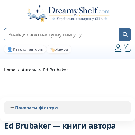
0
👤
🏷️
Каталог авторів
Жанри
Home
Автори
Ed Brubaker
Показати фільтри
Ed Brubaker — книги автора