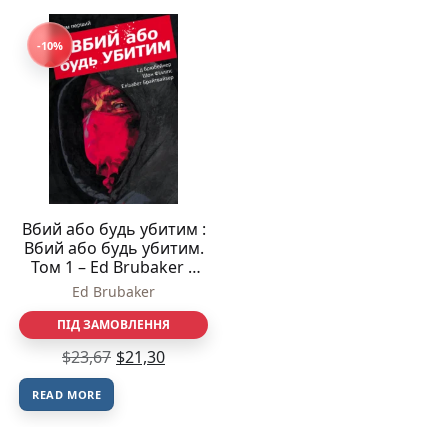
-10%
Вбий або будь убитим :
Вбий або будь убитим.
Том 1 – Ed Brubaker –
KILL OR BE KILLED –
Ed Brubaker
Varvar Publishing
ПІД ЗАМОВЛЕННЯ
$
23,67
$
21,30
READ MORE