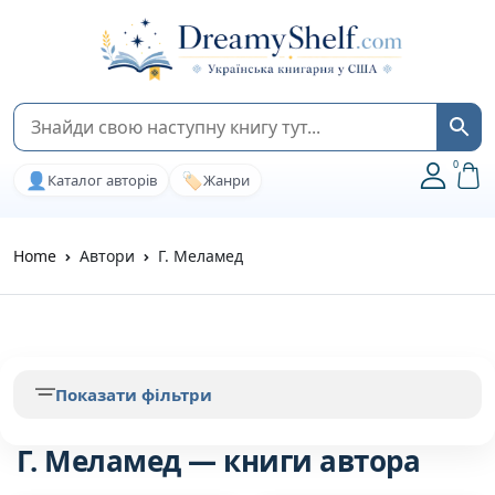
0
👤
🏷️
Каталог авторів
Жанри
Home
Автори
Г. Меламед
Показати фільтри
Г. Меламед — книги автора