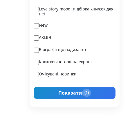
Ukraїner
Love story mood: підбірка книжок для
неї
Varvar Publishing
New
Verba
АКЦІЯ
Vivat
Біографії що надихають
Vladi Toys
Книжкові історії на екрані
Vovkulaka
Очікувані новинки
Yakaboo Publishing
Подарунок для нього
А-БА-БА-ГА-ЛА-МА-ГА
Показати
(1)
Прокачай себе
Агенція IPIO
Історії сильних жінок
Академія
Активний Розвиток Талантів