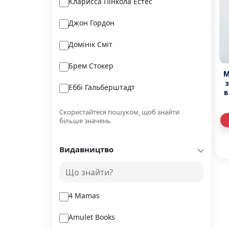
Кларисса Пінкола Естес
Джон Гордон
Домінік Сміт
Брем Стокер
M
Еббі Гальберштадт
в
Генрік Сенкевич
Скористайтеся пошуком, щоб знайти
більше значень
С. Джей-Джонс
Видавництво
Євтушок О.В.
Бредлі Войтек
4 Mamas
Amulet Books