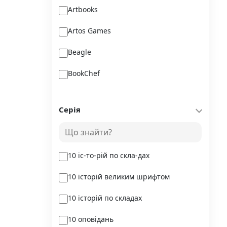
Artbooks
Artos Games
Beagle
BookChef
Chitarium
Серія
Crystal Book
Danko Toys
10 іс-то-рій по скла-дах
DoDo
10 історій великим шрифтом
DreamyShelf
10 історій по складах
Fantasy land busy books
10 оповідань
Geekach