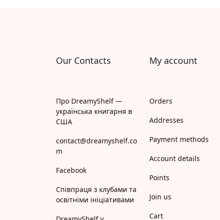
Апрель
Апріорі
Арій
Our Contacts
My account
АРТ
Арт Школа
Про DreamyShelf —
Orders
українська книгарня в
АССА
Addresses
США
Payment methods
Астролябія
contact@dreamyshelf.co
m
Account details
Белкар-книга
Facebook
Points
Білка
Співпраця з клубами та
Join us
освітніми ініціативами
Богдан
Cart
DreamyShelf у