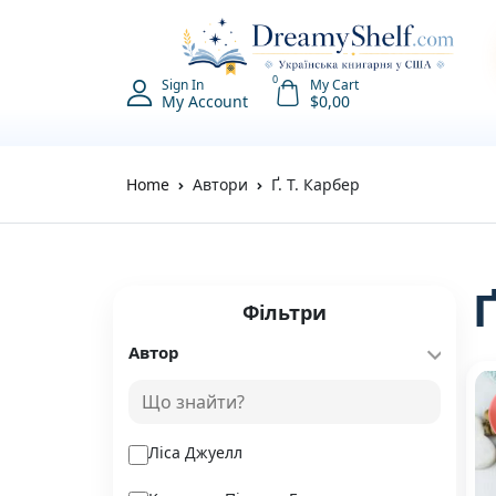
0
Sign In
My Cart
My Account
$
0,00
Home
Автори
Ґ. Т. Карбер
Фільтри
Автор
Ліса Джуелл