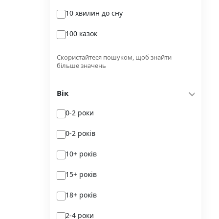
10 хвилин до сну
Glimmer
100 казок
Independently published
100 поезій
Korali books
Скористайтеся пошуком, щоб знайти
більше значень
100 поезій. Сучасність
Lobster
Вік
100 цікавих фактів
Magenta Art Books
0-2 роки
101рік України
MAL'OPUS
0-2 років
markobook
10+ років
Meridian Czernowitz
15+ років
Mimir Media
18+ років
Nasha idea
2-4 роки