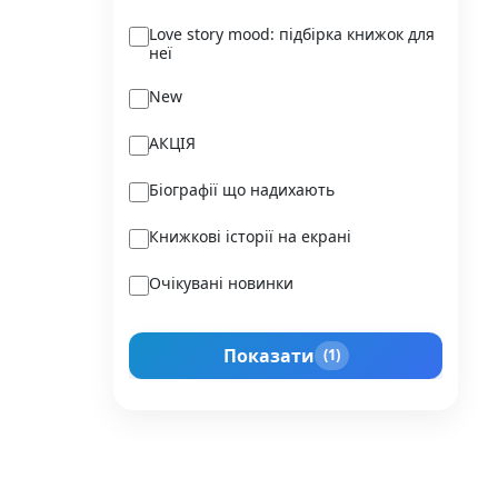
Ukraїner
Love story mood: підбірка книжок для
неї
Varvar Publishing
New
Verba
АКЦІЯ
Vivat
Біографії що надихають
Vladi Toys
Книжкові історії на екрані
Vovkulaka
Очікувані новинки
Yakaboo Publishing
Подарунок для нього
А-БА-БА-ГА-ЛА-МА-ГА
Показати
(1)
Прокачай себе
Агенція IPIO
Історії сильних жінок
Академія
Активний Розвиток Талантів