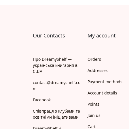
Апрель
Апріорі
Арій
Our Contacts
My account
АРТ
Арт Школа
Про DreamyShelf —
Orders
українська книгарня в
АССА
Addresses
США
Payment methods
Астролябія
contact@dreamyshelf.co
m
Account details
Белкар-книга
Facebook
Points
Білка
Співпраця з клубами та
Join us
освітніми ініціативами
Богдан
Cart
DreamyShelf у