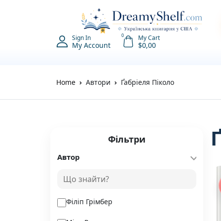
0
Sign In
My Cart
My Account
$
0,00
Home
Автори
Ґабріеля Піколо
Фільтри
Автор
Філіп Грімбер