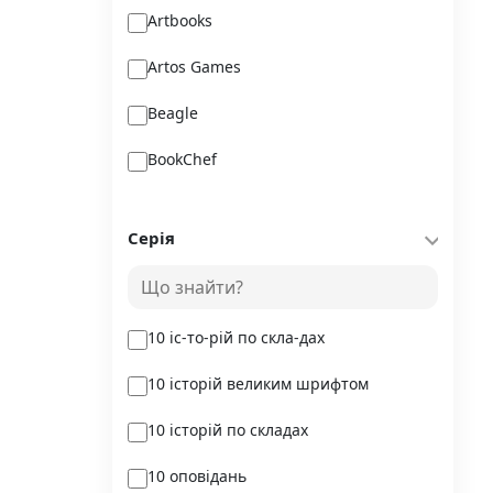
Artbooks
Artos Games
Beagle
BookChef
Chitarium
Серія
Crystal Book
Danko Toys
10 іс-то-рій по скла-дах
DoDo
10 історій великим шрифтом
DreamyShelf
10 історій по складах
Fantasy land busy books
10 оповідань
Geekach