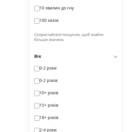
10 хвилин до сну
Glimmer
100 казок
Independently published
100 поезій
Korali books
Скористайтеся пошуком, щоб знайти
більше значень
100 поезій. Сучасність
Lobster
Вік
100 цікавих фактів
Magenta Art Books
0-2 роки
101рік України
MAL'OPUS
0-2 років
markobook
10+ років
Meridian Czernowitz
15+ років
Mimir Media
18+ років
Nasha idea
2-4 роки