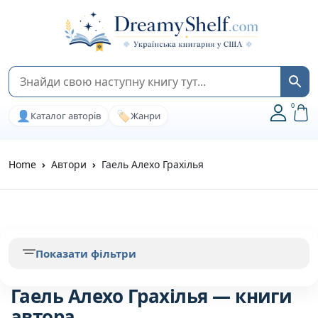
0
👤
🏷️
Каталог авторів
Жанри
Home
Автори
Гаель Алехо Грахілья
Показати фільтри
Гаель Алехо Грахілья — книги
автора