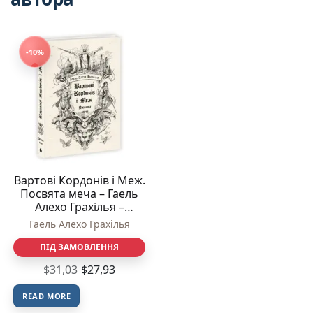
-10%
Вартові Кордонів і Меж.
Посвята меча – Гаель
Алехо Грахілья –
Вартові Кордонів і Меж
Гаель Алехо Грахілья
– READBERRY
ПІД ЗАМОВЛЕННЯ
$
31,03
$
27,93
READ MORE