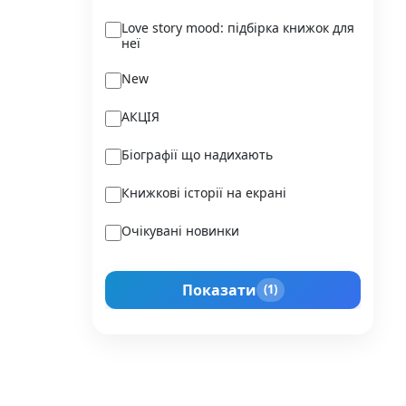
Ukraїner
Love story mood: підбірка книжок для
неї
Varvar Publishing
New
Verba
АКЦІЯ
Vivat
Біографії що надихають
Vladi Toys
Книжкові історії на екрані
Vovkulaka
Очікувані новинки
Yakaboo Publishing
Подарунок для нього
А-БА-БА-ГА-ЛА-МА-ГА
Показати
(1)
Прокачай себе
Агенція IPIO
Історії сильних жінок
Академія
Активний Розвиток Талантів