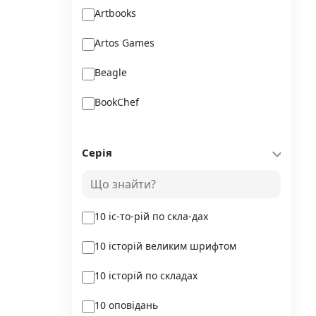
Artbooks
Artos Games
Beagle
BookChef
Chitarium
Серія
Crystal Book
Danko Toys
10 іс-то-рій по скла-дах
DoDo
10 історій великим шрифтом
DreamyShelf
10 історій по складах
Fantasy land busy books
10 оповідань
Geekach