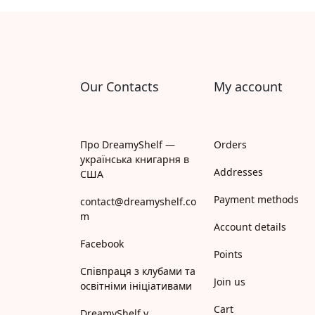
Апрель
Апріорі
Арій
Our Contacts
My account
АРТ
Арт Школа
Про DreamyShelf —
Orders
українська книгарня в
АССА
Addresses
США
Payment methods
Астролябія
contact@dreamyshelf.co
m
Account details
Белкар-книга
Facebook
Points
Білка
Співпраця з клубами та
Join us
освітніми ініціативами
Богдан
Cart
DreamyShelf у