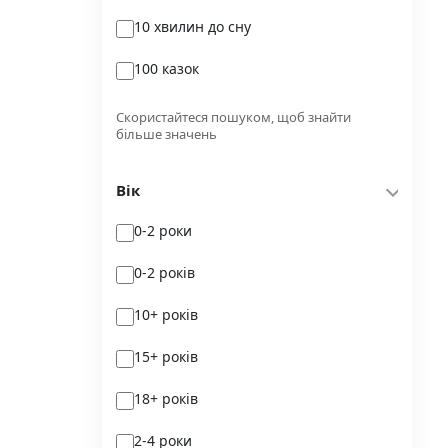
10 хвилин до сну
Glimmer
100 казок
Independently published
100 поезій
Korali books
Скористайтеся пошуком, щоб знайти
більше значень
100 поезій. Сучасність
Lobster
Вік
100 цікавих фактів
Magenta Art Books
0-2 роки
101рік України
MAL'OPUS
0-2 років
markobook
10+ років
Meridian Czernowitz
15+ років
Mimir Media
18+ років
Nasha idea
2-4 роки