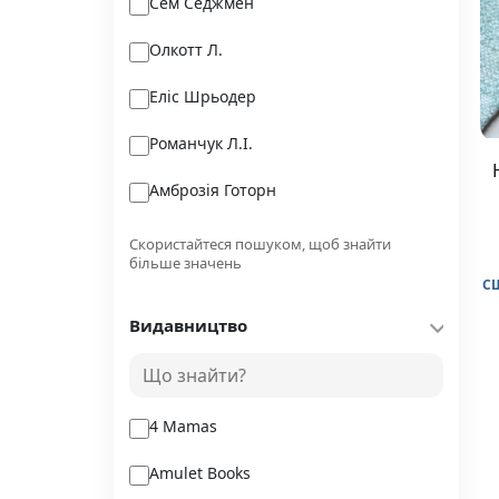
Сем Седжмен
Олкотт Л.
Еліс Шрьодер
Романчук Л.І.
Амброзія Готорн
Магдалена Поніхтер
Скористайтеся пошуком, щоб знайти
більше значень
Марш Генрі
С
Видавництво
Бенджамін Ґрем
Ілля Полудьонний,
4 Mamas
Amulet Books