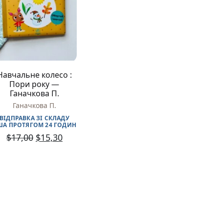
Різдвяно-зимові
На День Валентина
Книги для дорослих
Українська класика
Сучасна українська проза
Світова класика
Навчальне колесо :
Проза
Пори року —
Поезія та драматургія
Ганачкова П.
Романи
Ганачкова П.
Детективи
Фантастика та фентезі
ВІДПРАВКА ЗІ СКЛАДУ
ША ПРОТЯГОМ 24 ГОДИН
Жахи та трилери
$
17,00
$
15,30
Саморозвиток, мотивація, філософія
Бізнес Менеджмент Фінанси
Історія Наука Політологія
Батьківство та виховання
Книги про Україну
Біографічні твори
Біблії
Духовна література