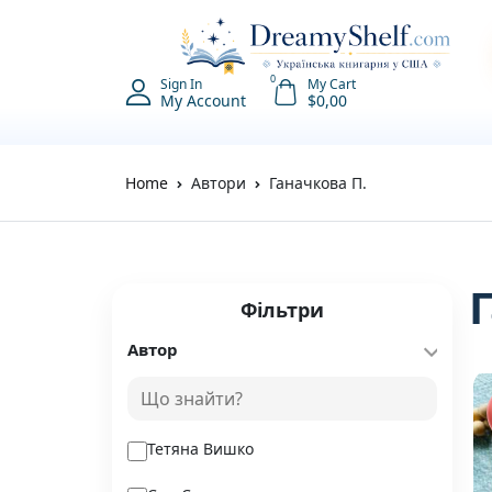
0
Sign In
My Cart
My Account
$
0,00
Home
Автори
Ганачкова П.
Фільтри
Автор
Тетяна Вишко