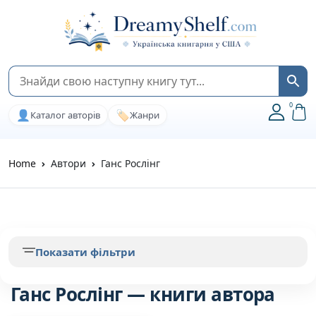
0
👤
🏷️
Каталог авторів
Жанри
Home
Автори
Ганс Рослінг
Показати фільтри
Ганс Рослінг — книги автора