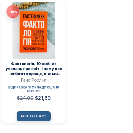
-10%
Фактологія. 10 хибних
уявлень про світ, і чому все
набагато краще, ніж ми
думаємо – Ганс Рослінг –
Ганс Рослінг
Наш Формат
ВІДПРАВКА ЗІ СКЛАДУ США 10
СЕРПНЯ
$
24,00
$
21,60
ADD TO CART