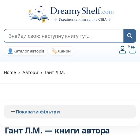
0
👤
🏷️
Каталог авторів
Жанри
Home
Автори
Гант Л.М.
Показати фільтри
Гант Л.М. — книги автора