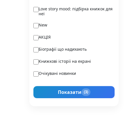
Ukraїner
Love story mood: підбірка книжок для
неї
Varvar Publishing
New
Verba
АКЦІЯ
Vivat
Біографії що надихають
Vladi Toys
Книжкові історії на екрані
Vovkulaka
Очікувані новинки
Yakaboo Publishing
Подарунок для нього
А-БА-БА-ГА-ЛА-МА-ГА
Показати
(3)
Прокачай себе
Агенція IPIO
Історії сильних жінок
Академія
Активний Розвиток Талантів