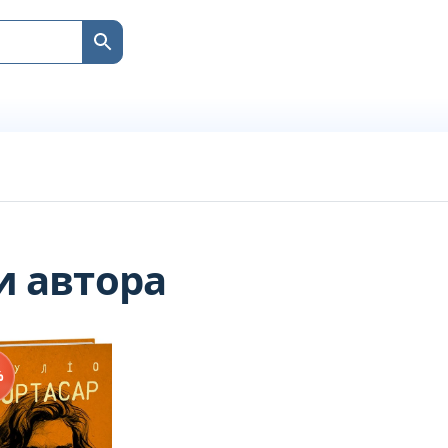
и автора
%