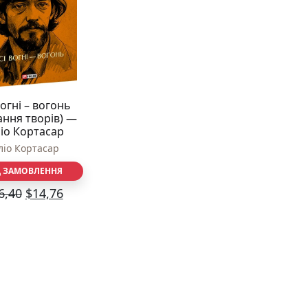
вогні – вогонь
ання творів) —
ліо Кортасар
ліо Кортасар
Д ЗАМОВЛЕННЯ
6,40
$
14,76