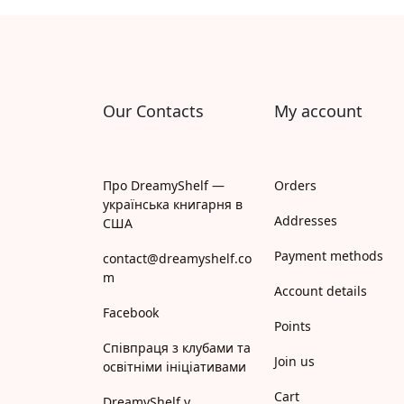
Апрель
Апріорі
Арій
Our Contacts
My account
АРТ
Арт Школа
Про DreamyShelf —
Orders
українська книгарня в
АССА
Addresses
США
Payment methods
Астролябія
contact@dreamyshelf.co
m
Account details
Белкар-книга
Facebook
Points
Білка
Співпраця з клубами та
Join us
освітніми ініціативами
Богдан
Cart
DreamyShelf у