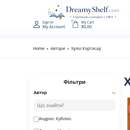
0
Sign In
My Cart
My Account
$
0,00
Home
Автори
Хуліо Кортасар
Фільтри
Автор
Андрюс Кубілюс