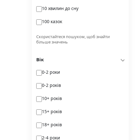
10 хвилин до сну
Glimmer
100 казок
Independently published
100 поезій
Korali books
Скористайтеся пошуком, щоб знайти
більше значень
100 поезій. Сучасність
Lobster
Вік
100 цікавих фактів
Magenta Art Books
0-2 роки
101рік України
MAL'OPUS
0-2 років
markobook
10+ років
Meridian Czernowitz
15+ років
Mimir Media
18+ років
Nasha idea
2-4 роки