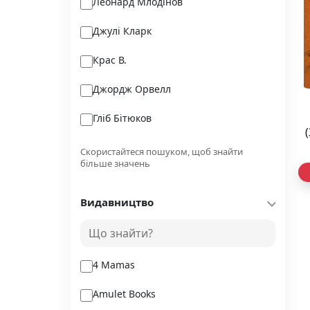
Леонард Млодінов
Джулі Кларк
Крас В.
Джордж Орвелл
Гліб Бітюков
Aprilkind та ін.
Скористайтеся пошуком, щоб знайти
більше значень
Глухів В.
Видавництво
Андерс де ла Мотт
Улла Мерсмаєр
4 Mamas
Amulet Books