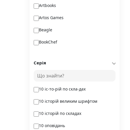
Artbooks
Artos Games
Beagle
BookChef
Chitarium
Серія
Crystal Book
Danko Toys
10 іс-то-рій по скла-дах
DoDo
10 історій великим шрифтом
DreamyShelf
10 історій по складах
Fantasy land busy books
10 оповідань
Geekach