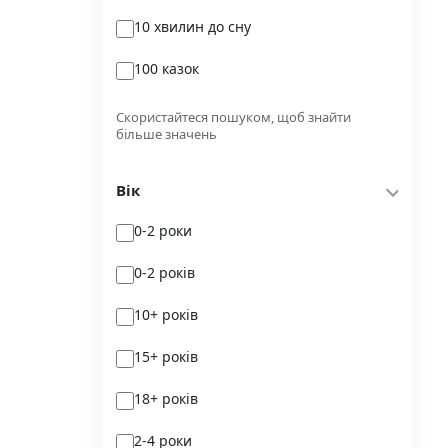
10 хвилин до сну
Glimmer
100 казок
Independently published
100 поезій
Korali books
Скористайтеся пошуком, щоб знайти
більше значень
100 поезій. Сучасність
Lobster
Вік
100 цікавих фактів
Magenta Art Books
0-2 роки
101рік України
MAL'OPUS
0-2 років
markobook
10+ років
Meridian Czernowitz
15+ років
Mimir Media
18+ років
Nasha idea
2-4 роки