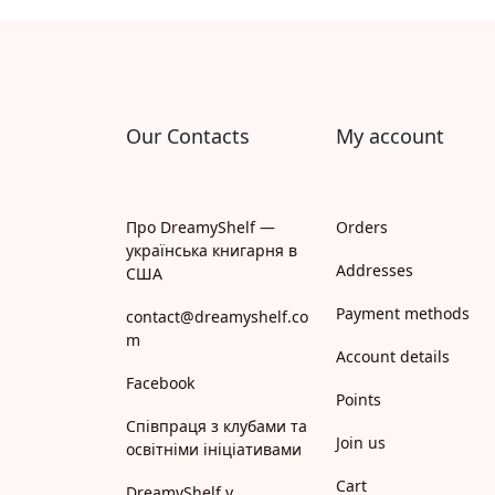
Апрель
Апріорі
Арій
Our Contacts
My account
АРТ
Арт Школа
Про DreamyShelf —
Orders
українська книгарня в
АССА
Addresses
США
Payment methods
Астролябія
contact@dreamyshelf.co
m
Account details
Белкар-книга
Facebook
Points
Білка
Співпраця з клубами та
Join us
освітніми ініціативами
Богдан
Cart
DreamyShelf у