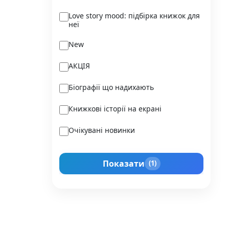
Ukraїner
Love story mood: підбірка книжок для
неї
Varvar Publishing
New
Verba
АКЦІЯ
Vivat
Біографії що надихають
Vladi Toys
Книжкові історії на екрані
Vovkulaka
Очікувані новинки
Yakaboo Publishing
Подарунок для нього
А-БА-БА-ГА-ЛА-МА-ГА
Показати
(1)
Прокачай себе
Агенція IPIO
Історії сильних жінок
Академія
Активний Розвиток Талантів