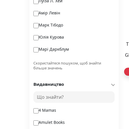
Луїза Л. Хей
Амір Левін
Марк Тібодо
Юлія Курова
T
Марі Даркблум
G
п
Гадді Ньє
Скористайтеся пошуком, щоб знайти
більше значень
Оля Цибульська
Видавництво
Радчук С.А.
Паксой Г.
4 Mamas
Amulet Books