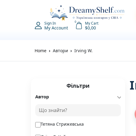
0
Sign In
My Cart
My Account
$
0,00
Home
Автори
Irving W.
Фільтри
Автор
Тетяна Стрижевська