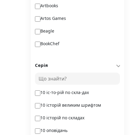
Artbooks
Artos Games
Beagle
BookChef
Chitarium
Серія
Crystal Book
Danko Toys
10 іс-то-рій по скла-дах
DoDo
10 історій великим шрифтом
DreamyShelf
10 історій по складах
Fantasy land busy books
10 оповідань
Geekach