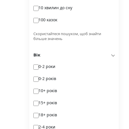
10 хвилин до сну
Glimmer
100 казок
Independently published
100 поезій
Korali books
Скористайтеся пошуком, щоб знайти
більше значень
100 поезій. Сучасність
Lobster
Вік
100 цікавих фактів
Magenta Art Books
0-2 роки
101рік України
MAL'OPUS
0-2 років
markobook
10+ років
Meridian Czernowitz
15+ років
Mimir Media
18+ років
Nasha idea
2-4 роки