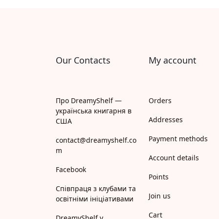
Апрель
Апріорі
Арій
Our Contacts
My account
АРТ
Арт Школа
Про DreamyShelf —
Orders
українська книгарня в
АССА
Addresses
США
Payment methods
Астролябія
contact@dreamyshelf.co
m
Account details
Белкар-книга
Facebook
Points
Білка
Співпраця з клубами та
Join us
освітніми ініціативами
Богдан
Cart
DreamyShelf у