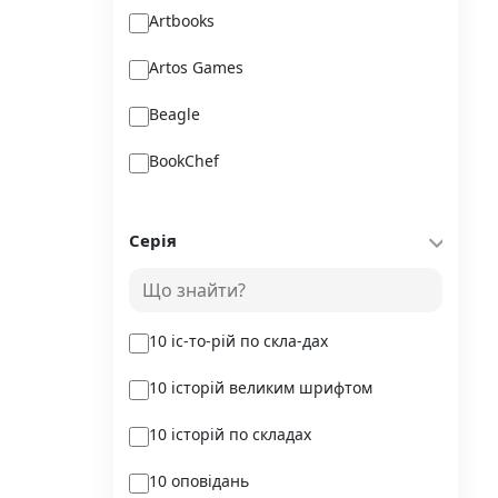
Artbooks
Artos Games
Beagle
BookChef
Chitarium
Серія
Crystal Book
Danko Toys
10 іс-то-рій по скла-дах
DoDo
10 історій великим шрифтом
DreamyShelf
10 історій по складах
Fantasy land busy books
10 оповідань
Geekach