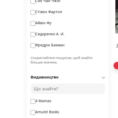
Сон Чан Чжін
Стівен Фартінг
Айвін Фу
Сидоренко А. И.
Фредрік Бакман
Пол Браун
Скористайтеся пошуком, щоб знайти
більше значень
Гайнлайн Роберт
Видавництво
Кехо Джон
Ангеліна Журба
4 Mamas
Amulet Books