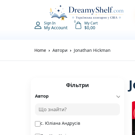
0
Sign In
My Cart
My Account
$
0,00
Home
Автори
Jonathan Hickman
Фільтри
Автор
с. Юліана Андрусів