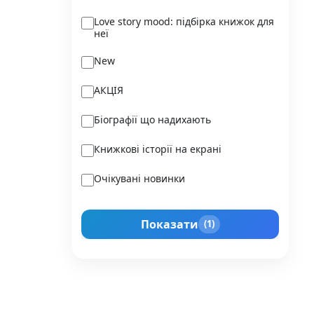
Ukraїner
Love story mood: підбірка книжок для
неї
Varvar Publishing
New
Verba
АКЦІЯ
Vivat
Біографії що надихають
Vladi Toys
Книжкові історії на екрані
Vovkulaka
Очікувані новинки
Yakaboo Publishing
Подарунок для нього
А-БА-БА-ГА-ЛА-МА-ГА
Показати
(1)
Прокачай себе
Агенція IPIO
Історії сильних жінок
Академія
Активний Розвиток Талантів