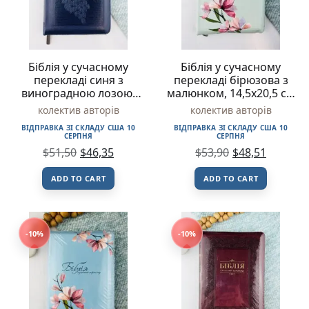
Біблія у сучасному
Біблія у сучасному
перекладі синя з
перекладі бірюзова з
виноградною лозою,
малюнком, 14,5х20,5 см
14,5х20,5 см –
– Українське Біблійне
колектив авторів
колектив авторів
Українське Біблійне
Товариство
ВІДПРАВКА ЗІ СКЛАДУ США 10
ВІДПРАВКА ЗІ СКЛАДУ США 10
Товариство
СЕРПНЯ
СЕРПНЯ
$
51,50
$
46,35
$
53,90
$
48,51
ADD TO CART
ADD TO CART
-10%
-10%