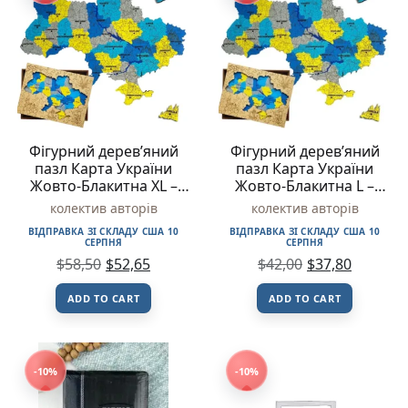
Фігурний дерев’яний
Фігурний дерев’яний
пазл Карта України
пазл Карта України
Жовто-Блакитна XL –
Жовто-Блакитна L –
колектив авторів –
колектив авторів –
колектив авторів
колектив авторів
Ukrainian Puzzles
Ukrainian Puzzles
ВІДПРАВКА ЗІ СКЛАДУ США 10
ВІДПРАВКА ЗІ СКЛАДУ США 10
СЕРПНЯ
СЕРПНЯ
$
58,50
$
52,65
$
42,00
$
37,80
ADD TO CART
ADD TO CART
-10%
-10%