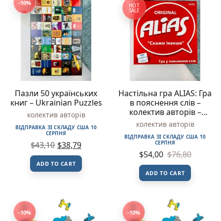
-10%
HOT
SALE
Пазли 50 українських
Настільна гра ALIAS: Гра
книг – Ukrainian Puzzles
в пояснення слів –
колектив авторів –
колектив авторів
Tactic
колектив авторів
ВІДПРАВКА ЗІ СКЛАДУ США 10
СЕРПНЯ
ВІДПРАВКА ЗІ СКЛАДУ США 10
СЕРПНЯ
$
43,10
$
38,79
$
54,00
$
76,80
ADD TO CART
ADD TO CART
-10%
-10%