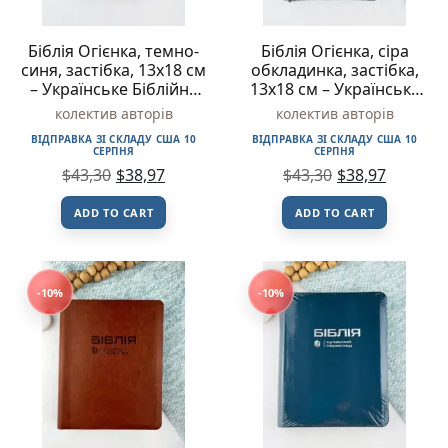
Біблія Огієнка, темно-
Біблія Огієнка, сіра
синя, застібка, 13х18 см
обкладинка, застібка,
– Українське Біблійне
13х18 см – Українське
Товариство
Біблійне Товариство
колектив авторів
колектив авторів
ВІДПРАВКА ЗІ СКЛАДУ США 10
ВІДПРАВКА ЗІ СКЛАДУ США 10
СЕРПНЯ
СЕРПНЯ
$
43,30
$
38,97
$
43,30
$
38,97
ADD TO CART
ADD TO CART
-10%
-10%