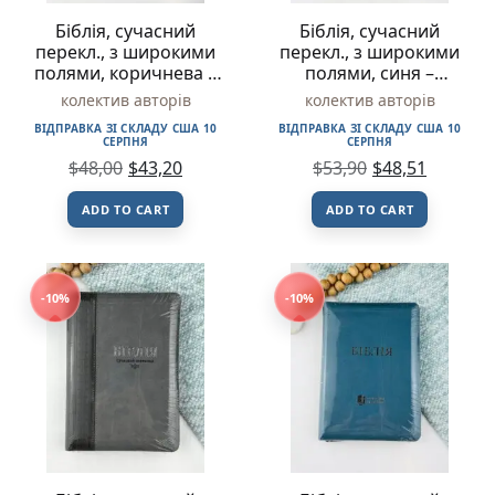
Біблія, сучасний
Біблія, сучасний
перекл., з широкими
перекл., з широкими
полями, коричнева –
полями, синя –
Українське Біблійне
Українське Біблійне
колектив авторів
колектив авторів
Товариство
Товариство
ВІДПРАВКА ЗІ СКЛАДУ США 10
ВІДПРАВКА ЗІ СКЛАДУ США 10
СЕРПНЯ
СЕРПНЯ
$
48,00
$
43,20
$
53,90
$
48,51
ADD TO CART
ADD TO CART
-10%
-10%