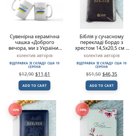
Сувенірна керамічна
Біблія у сучасному
чашка «Доброго
перекладі бордо з
вечора, ми з України»
хрестом 14,5х20,5 см –
(прапор) – колектив
Українське Біблійне
колектив авторів
колектив авторів
авторів – DreamyShelf
Товариство
ВІДПРАВКА ЗІ СКЛАДУ США 10
ВІДПРАВКА ЗІ СКЛАДУ США 10
СЕРПНЯ
СЕРПНЯ
$
12,90
$
11,61
$
51,50
$
46,35
ADD TO CART
ADD TO CART
-10%
-10%