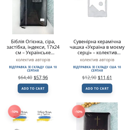
Біблія Огієнка, сіра,
Сувенірна керамічна
застібка, індекси, 17х24
чашка «Україна в моєму
см – Українське
серці» – колектив
Біблійне Товариство
авторів – DreamyShelf
колектив авторів
колектив авторів
ВІДПРАВКА ЗІ СКЛАДУ США 10
ВІДПРАВКА ЗІ СКЛАДУ США 10
СЕРПНЯ
СЕРПНЯ
$
64,40
$
57,96
$
12,90
$
11,61
ADD TO CART
ADD TO CART
-10%
-10%