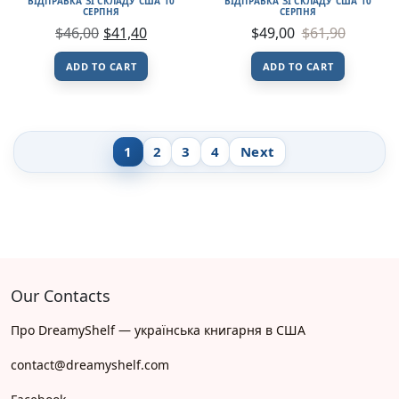
ВІДПРАВКА ЗІ СКЛАДУ США 10
ВІДПРАВКА ЗІ СКЛАДУ США 10
СЕРПНЯ
СЕРПНЯ
$
46,00
$
41,40
$
49,00
$
61,90
ADD TO CART
ADD TO CART
1
2
3
4
Next
Our Contacts
Про DreamyShelf — українська книгарня в США
contact@dreamyshelf.com