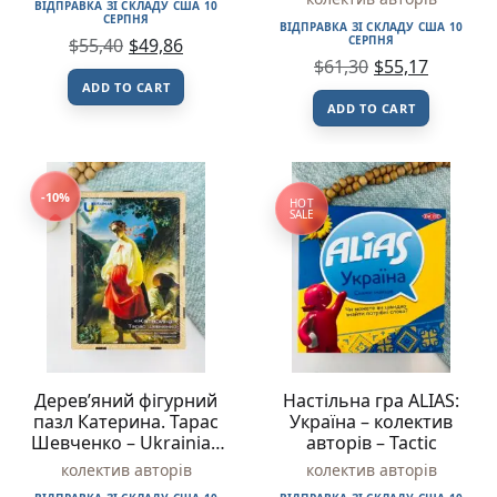
ВІДПРАВКА ЗІ СКЛАДУ США 10
СЕРПНЯ
ВІДПРАВКА ЗІ СКЛАДУ США 10
СЕРПНЯ
$
55,40
$
49,86
$
61,30
$
55,17
ADD TO CART
ADD TO CART
-10%
HOT
SALE
Дерев’яний фігурний
Настільна гра ALIAS:
пазл Катерина. Тарас
Україна – колектив
Шевченко – Ukrainian
авторів – Tactic
Puzzles
колектив авторів
колектив авторів