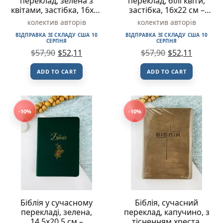
переклад, зелена з
переклад, білі квіти,
квітами, застібка, 16х22
застібка, 16х22 см –
см – Українське
Українське Біблійне
колектив авторів
колектив авторів
Біблійне Товариство
Товариство
ВІДПРАВКА ЗІ СКЛАДУ США 10
ВІДПРАВКА ЗІ СКЛАДУ США 10
СЕРПНЯ
СЕРПНЯ
$
57,90
$
52,11
$
57,90
$
52,11
ADD TO CART
ADD TO CART
-10%
-10%
Біблія у сучасному
Біблія, сучасний
перекладі, зелена,
переклад, капучино, з
14,5х20,5 см –
тісненням хреста,