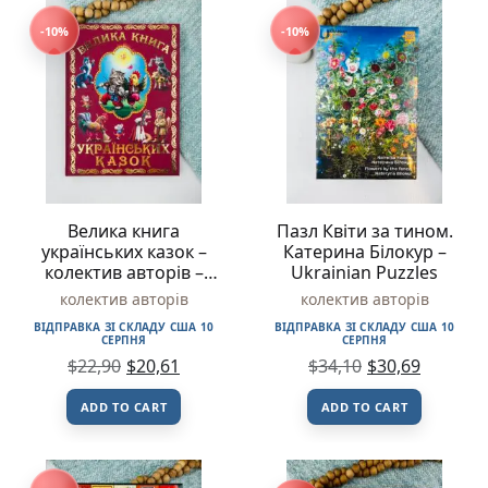
-10%
-10%
Велика книга
Пазл Квіти за тином.
українських казок –
Катерина Білокур –
колектив авторів –
Ukrainian Puzzles
Белкар-книга
колектив авторів
колектив авторів
ВІДПРАВКА ЗІ СКЛАДУ США 10
ВІДПРАВКА ЗІ СКЛАДУ США 10
СЕРПНЯ
СЕРПНЯ
$
22,90
$
20,61
$
34,10
$
30,69
ADD TO CART
ADD TO CART