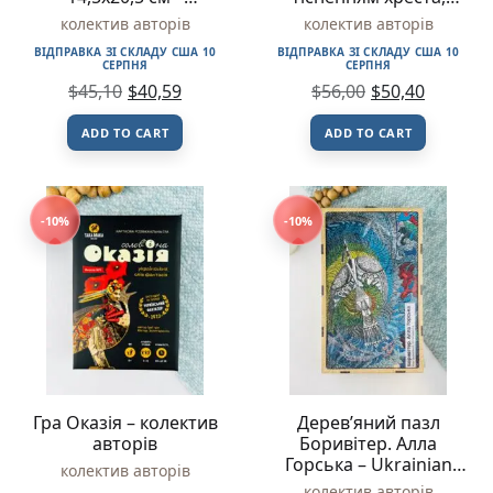
Українське Біблійне
позолота, індекси,
колектив авторів
колектив авторів
Товариство
17×24 см – Українське
ВІДПРАВКА ЗІ СКЛАДУ США 10
ВІДПРАВКА ЗІ СКЛАДУ США 10
Біблійне Товариство
СЕРПНЯ
СЕРПНЯ
$
45,10
$
40,59
$
56,00
$
50,40
ADD TO CART
ADD TO CART
-10%
-10%
Гра Оказія – колектив
Деревʼяний пазл
авторів
Боривітер. Алла
Горська – Ukrainian
колектив авторів
Puzzles
колектив авторів