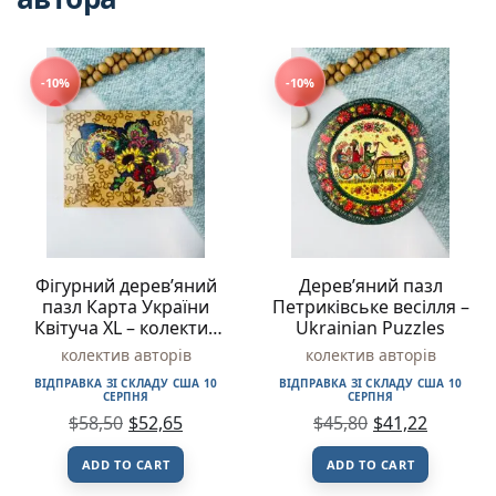
-10%
-10%
Фігурний дерев’яний
Дерев’яний пазл
пазл Карта України
Петриківське весілля –
Квітуча XL – колектив
Ukrainian Puzzles
авторів – Ukrainian
колектив авторів
колектив авторів
Puzzles
ВІДПРАВКА ЗІ СКЛАДУ США 10
ВІДПРАВКА ЗІ СКЛАДУ США 10
СЕРПНЯ
СЕРПНЯ
$
58,50
$
52,65
$
45,80
$
41,22
ADD TO CART
ADD TO CART