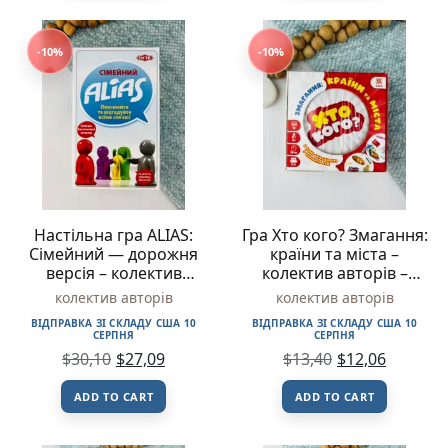
-10%
-10%
Настільна гра ALIAS:
Гра Хто кого? Змагання:
Сімейний — дорожня
країни та міста –
версія – колектив
колектив авторів –
авторів – Tactic
Зірка
колектив авторів
колектив авторів
ВІДПРАВКА ЗІ СКЛАДУ США 10
ВІДПРАВКА ЗІ СКЛАДУ США 10
СЕРПНЯ
СЕРПНЯ
$
30,10
$
27,09
$
13,40
$
12,06
ADD TO CART
ADD TO CART