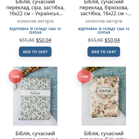
Біблія, сучасний
Біблія, сучасний
переклад, сіра, застібка,
переклад, бірюзова,
16х22 см – Українське
застібка, 16х22 см –
Біблійне Товариство
Українське Біблійне
колектив авторів
колектив авторів
Товариство
ВІДПРАВКА ЗІ СКЛАДУ США 10
ВІДПРАВКА ЗІ СКЛАДУ США 10
СЕРПНЯ
СЕРПНЯ
$
55,60
$
50,04
$
55,60
$
50,04
ADD TO CART
ADD TO CART
-10%
-10%
Біблія, сучасний
Біблія, сучасний