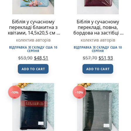
Біблія у сучасному
Біблія у сучасному
перекладі блакитна з
перекладі, повна,
квітами, 14,5х20,5 см –
бордова на застібці –
Українське Біблійне
Українське Біблійне
колектив авторів
колектив авторів
Товариство
Товариство
ВІДПРАВКА ЗІ СКЛАДУ США 10
ВІДПРАВКА ЗІ СКЛАДУ США 10
СЕРПНЯ
СЕРПНЯ
$
53,90
$
48,51
$
57,70
$
51,93
ADD TO CART
ADD TO CART
-10%
-10%