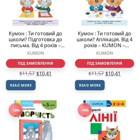
Кумон : Ти готовий до
Кумон : Ти готовий до
школи? Підготовка до
школи? Аплікація. Від 4
письма. Від 4 років –
років – KUMON –
KUMON – KUMON –
KUMON – Ранок
KUMON
KUMON
Ранок
ПІД ЗАМОВЛЕННЯ
ПІД ЗАМОВЛЕННЯ
$
11,57
$
10,41
$
11,57
$
10,41
READ MORE
READ MORE
-10%
-10%