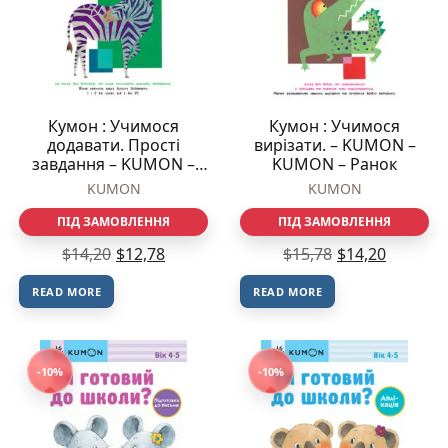
Кумон : Учимося
Кумон : Учимося
додавати. Прості
вирізати. – KUMON –
завдання – KUMON –
KUMON – Ранок
KUMON – Ранок
KUMON
KUMON
ПІД ЗАМОВЛЕННЯ
ПІД ЗАМОВЛЕННЯ
$
14,20
$
12,78
$
15,78
$
14,20
READ MORE
READ MORE
-10%
-10%