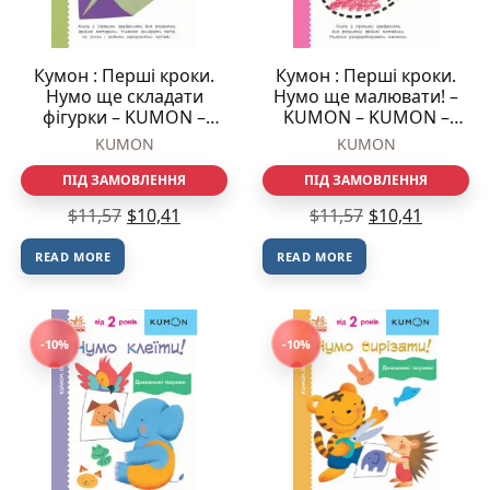
Кумон : Перші кроки.
Кумон : Перші кроки.
Нумо ще складати
Нумо ще малювати! –
фігурки – KUMON –
KUMON – KUMON –
KUMON – Ранок
Ранок
KUMON
KUMON
ПІД ЗАМОВЛЕННЯ
ПІД ЗАМОВЛЕННЯ
$
11,57
$
10,41
$
11,57
$
10,41
READ MORE
READ MORE
-10%
-10%