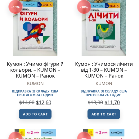
-10%
-10%
Кумон : Учимо фігури й
Кумон : Учимося лічити
кольори. – KUMON –
від 1-30 – KUMON –
KUMON – Ранок
KUMON – Ранок
KUMON
KUMON
ВІДПРАВКА ЗІ СКЛАДУ США
ВІДПРАВКА ЗІ СКЛАДУ США
ПРОТЯГОМ 24 ГОДИН
ПРОТЯГОМ 24 ГОДИН
$
14,00
$
12,60
$
13,00
$
11,70
ADD TO CART
ADD TO CART
-10%
-10%