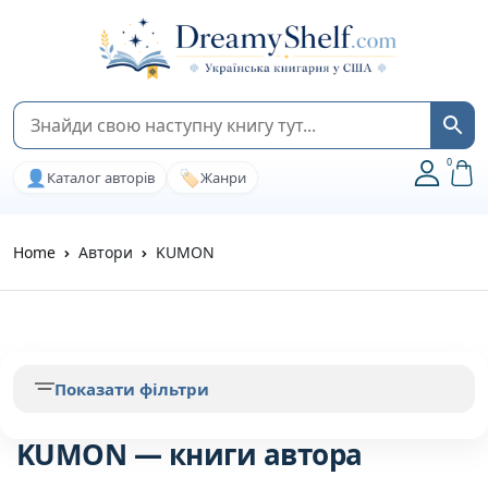
0
👤
🏷️
Каталог авторів
Жанри
Home
Автори
KUMON
Показати фільтри
KUMON — книги автора