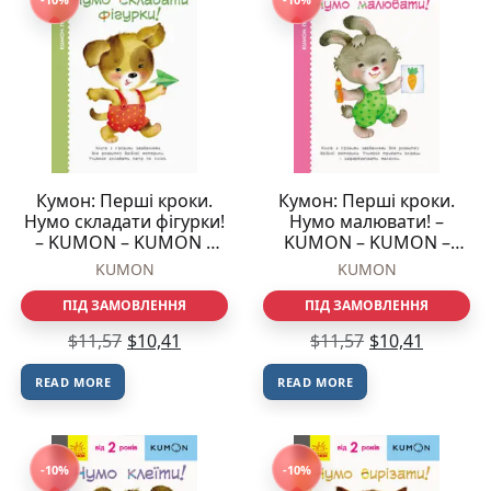
Кумон: Перші кроки.
Кумон: Перші кроки.
Нумо складати фігурки!
Нумо малювати! –
– KUMON – KUMON –
KUMON – KUMON –
Ранок
Ранок
KUMON
KUMON
ПІД ЗАМОВЛЕННЯ
ПІД ЗАМОВЛЕННЯ
$
11,57
$
10,41
$
11,57
$
10,41
READ MORE
READ MORE
-10%
-10%