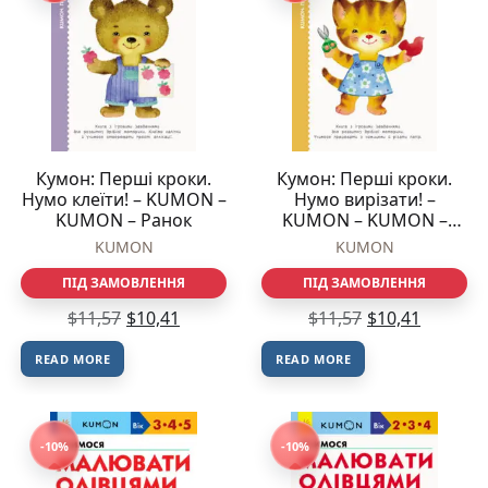
Кумон: Перші кроки.
Кумон: Перші кроки.
Нумо клеїти! – KUMON –
Нумо вирізати! –
KUMON – Ранок
KUMON – KUMON –
Ранок
KUMON
KUMON
ПІД ЗАМОВЛЕННЯ
ПІД ЗАМОВЛЕННЯ
$
11,57
$
10,41
$
11,57
$
10,41
READ MORE
READ MORE
-10%
-10%