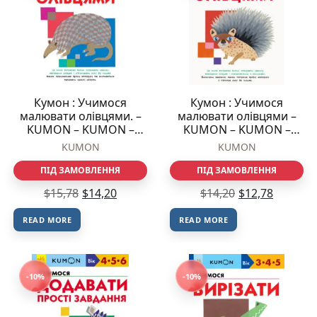
Кумон : Учимося
Кумон : Учимося
малювати олівцями. –
малювати олівцями –
KUMON – KUMON –
KUMON – KUMON –
Ранок
Ранок
KUMON
KUMON
ПІД ЗАМОВЛЕННЯ
ПІД ЗАМОВЛЕННЯ
$
15,78
$
14,20
$
14,20
$
12,78
READ MORE
READ MORE
-10%
-10%