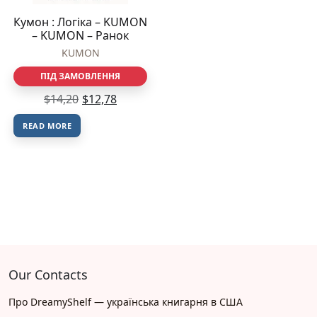
Кумон : Логіка – KUMON
– KUMON – Ранок
KUMON
ПІД ЗАМОВЛЕННЯ
$
14,20
$
12,78
READ MORE
Our Contacts
Про DreamyShelf — українська книгарня в США