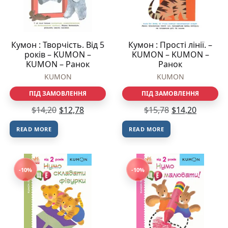
Кумон : Творчість. Від 5
Кумон : Прості лінії. –
років – KUMON –
KUMON – KUMON –
KUMON – Ранок
Ранок
KUMON
KUMON
ПІД ЗАМОВЛЕННЯ
ПІД ЗАМОВЛЕННЯ
$
14,20
$
12,78
$
15,78
$
14,20
READ MORE
READ MORE
-10%
-10%