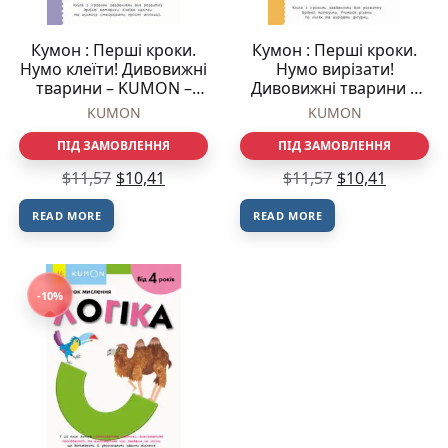
Кумон : Перші кроки.
Кумон : Перші кроки.
Нумо клеїти! Дивовижні
Нумо вирізати!
тварини – KUMON –
Дивовижні тварини –
KUMON – Ранок
KUMON – KUMON –
KUMON
KUMON
Ранок
ПІД ЗАМОВЛЕННЯ
ПІД ЗАМОВЛЕННЯ
$
11,57
$
10,41
$
11,57
$
10,41
READ MORE
READ MORE
-10%