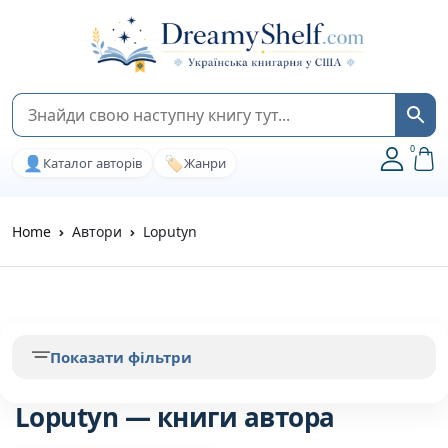
0
👤
🏷️
Каталог авторів
Жанри
Home
Автори
Loputyn
Показати фільтри
Loputyn — книги автора