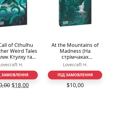
Call of Cthulhu
At the Mountains of
her Weird Tales
Madness (На
лик Ктулху та
стрімчаках
інші дивні
божевілля) – Lovecraft
Lovecraft H.
Lovecraft H.
овідання) –
H. – Фоліо
raft H. – Фоліо
Д ЗАМОВЛЕННЯ
ПІД ЗАМОВЛЕННЯ
0,00
$
18,00
$
10,00