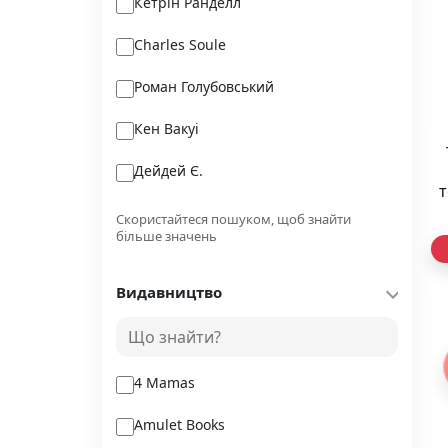
Кетрін Ранделл
Charles Soule
Роман Голубовський
Кен Вакуі
Дейдей Є.
т
Жан Лакутюр
Скористайтеся пошуком, щоб знайти
більше значень
Мартіна Баумбах
Видавництво
Кавафіс К.
Гелліко П.
4 Mamas
Amulet Books