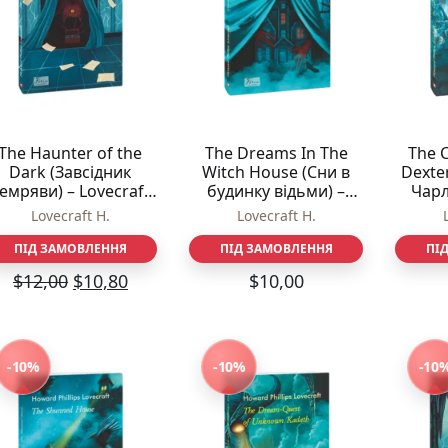
Різдвяно-зимові
На День Валентина
Книги для дорослих
Українська класика
Сучасна українська проза
Світова класика
The Haunter of the
The Dreams In The
The C
Проза
Dark (Завсідник
Witch House (Сни в
Dexte
Поезія та драматургія
емряви) – Lovecraft
будинку відьми) –
Чарл
Романи
H. – Фоліо
Lovecraft H. – Фоліо
Ворда)
Lovecraft H.
Lovecraft H.
Детективи
Фантастика та фентезі
ПІД ЗАМОВЛЕННЯ
ПІД ЗАМОВЛЕННЯ
ПІ
Жахи та трилери
$
12,00
$
10,80
$
10,00
Саморозвиток, мотивація, філософія
Бізнес Менеджмент Фінанси
Історія Наука Політологія
Батьківство та виховання
-10%
-10%
-10
Книги про Україну
Біографічні твори
Біблії
Духовна література