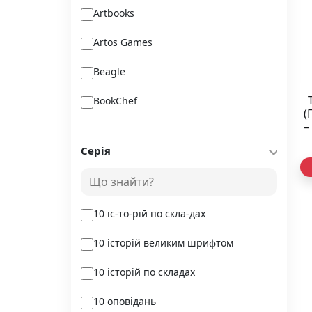
Artbooks
Artos Games
Beagle
BookChef
(
–
Chitarium
Серія
Crystal Book
Danko Toys
10 іс-то-рій по скла-дах
DoDo
10 історій великим шрифтом
DreamyShelf
10 історій по складах
Fantasy land busy books
10 оповідань
Geekach