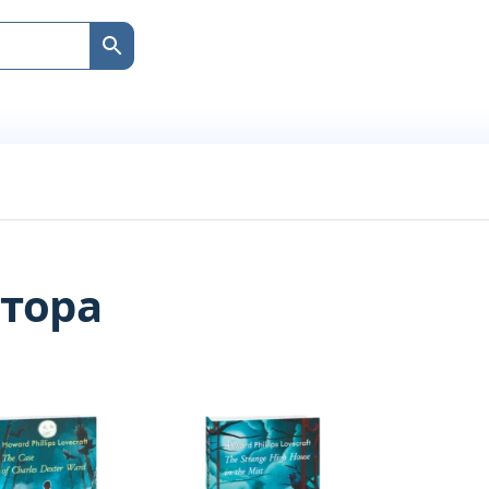
втора