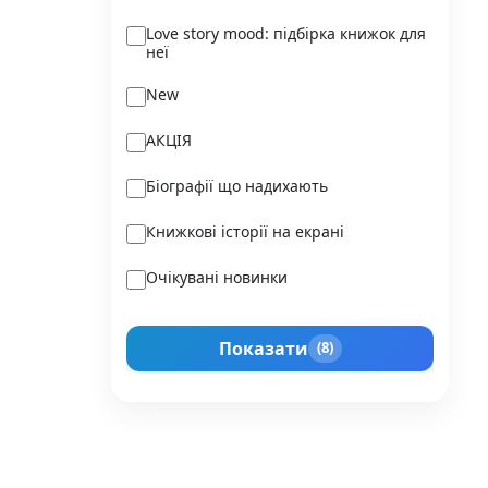
Ukraїner
Love story mood: підбірка книжок для
неї
Varvar Publishing
New
Verba
АКЦІЯ
Vivat
Біографії що надихають
Vladi Toys
Книжкові історії на екрані
Vovkulaka
Очікувані новинки
Yakaboo Publishing
Подарунок для нього
А-БА-БА-ГА-ЛА-МА-ГА
Показати
(8)
Прокачай себе
Агенція IPIO
Історії сильних жінок
Академія
Активний Розвиток Талантів