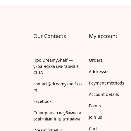
Апрель
Апріорі
Арій
Our Contacts
My account
АРТ
Арт Школа
Про DreamyShelf —
Orders
українська книгарня в
АССА
Addresses
США
Payment methods
Астролябія
contact@dreamyshelf.co
m
Account details
Белкар-книга
Facebook
Points
Білка
Співпраця з клубами та
Join us
освітніми ініціативами
Богдан
Cart
DreamyShelf у