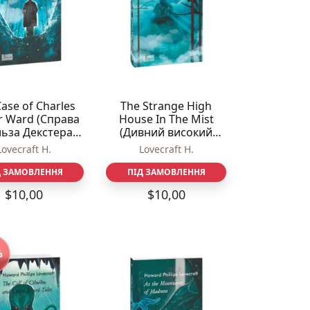
ase of Charles
The Strange High
r Ward (Справа
House In The Mist
ьза Декстера
(Дивний високий
 – Lovecraft H. –
будинок у тумані) –
Lovecraft H.
Lovecraft H.
Фоліо
Lovecraft H. – Фоліо
Д ЗАМОВЛЕННЯ
ПІД ЗАМОВЛЕННЯ
$
10,00
$
10,00
%