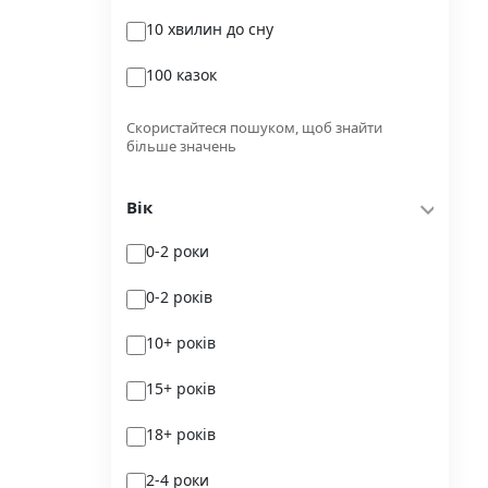
10 хвилин до сну
Glimmer
100 казок
Independently published
100 поезій
Korali books
Скористайтеся пошуком, щоб знайти
більше значень
100 поезій. Сучасність
Lobster
Вік
100 цікавих фактів
Magenta Art Books
0-2 роки
101рік України
MAL'OPUS
0-2 років
markobook
10+ років
Meridian Czernowitz
15+ років
Mimir Media
18+ років
Nasha idea
2-4 роки