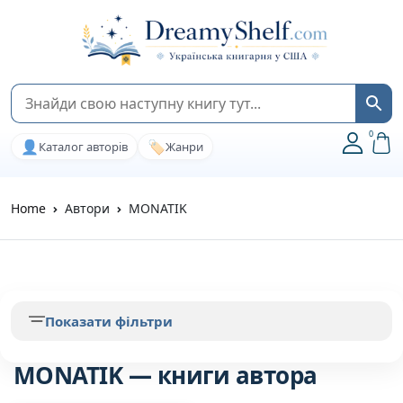
0
👤
🏷️
Каталог авторів
Жанри
Home
Автори
MONATIK
Показати фільтри
MONATIK — книги автора